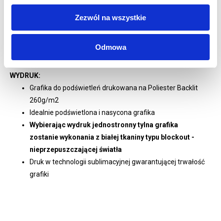
Zasilacz w zestawie
Zezwól na wszystkie
Ramy mocowane za pomocą dedykowanych zaczepów
Karton transportowy z przegrodami w zestawie
Waga całego systemu: 10 kg
Odmowa
Gwarancja 12 miesięcy
WYDRUK:
Grafika do podświetleń drukowana na Poliester Backlit
260g/m2
Idealnie podświetlona i nasycona grafika
Wybierając wydruk jednostronny tylna grafika
zostanie wykonania z białej tkaniny typu blockout -
nieprzepuszczającej światła
Druk w technologii sublimacyjnej
gwarantującej trwałość
grafiki