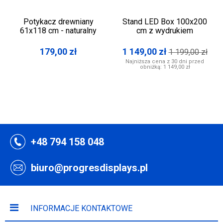
Potykacz drewniany
Stand LED Box 100x200
61x118 cm - naturalny
cm z wydrukiem
179,00
zł
1 149,00
zł
1 199,00
zł
Najniższa cena z 30 dni przed
obniżką:
1 149,00 zł
+48 794 158 048
biuro@progresdisplays.pl
INFORMACJE KONTAKTOWE