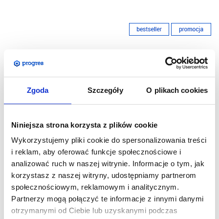
Zgoda
Szczegóły
O plikach cookies
Niniejsza strona korzysta z plików cookie
Wykorzystujemy pliki cookie do spersonalizowania treści
i reklam, aby oferować funkcje społecznościowe i
analizować ruch w naszej witrynie. Informacje o tym, jak
korzystasz z naszej witryny, udostępniamy partnerom
Ścianka reklamowa
Ścianka reklamowa
społecznościowym, reklamowym i analitycznym.
tekstylna Łukowa 240 x
tekstylna Łukowa 300 x
Partnerzy mogą połączyć te informacje z innymi danymi
240 cm z wydrukiem
240 cm z wydrukiem
otrzymanymi od Ciebie lub uzyskanymi podczas
1 381,30
zł
1 381,30
zł
Cena netto:
Cena netto: