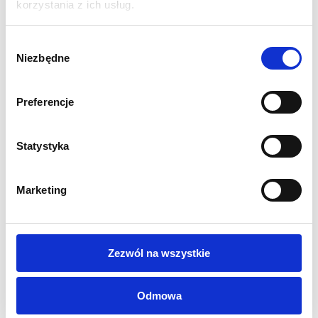
korzystania z ich usług.
1 699,00
zł
1 699,00
zł
Cena brutto:
Cena brutto:
1 478,86
zł
Najniższa cena z 30 dni przed
Wybór
obniżką:
1 699,00 zł
Niezbędne
zgody
Preferencje
Statystyka
Marketing
Zezwól na wszystkie
Odmowa