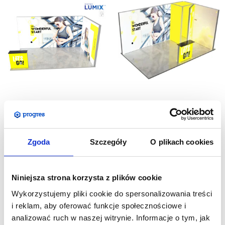
Stoisko Targowe narożne
Stoisko Targowe LED
LED Lumix 15m2
Lumix z zapleczem 15m2
Zgoda
Szczegóły
O plikach cookies
14 799,00
zł
19 699,00
zł
Cena netto:
Cena netto:
18 202,77
zł
24 229,77
zł
Cena brutto:
Cena brutto:
Niniejsza strona korzysta z plików cookie
Wykorzystujemy pliki cookie do spersonalizowania treści
i reklam, aby oferować funkcje społecznościowe i
analizować ruch w naszej witrynie. Informacje o tym, jak