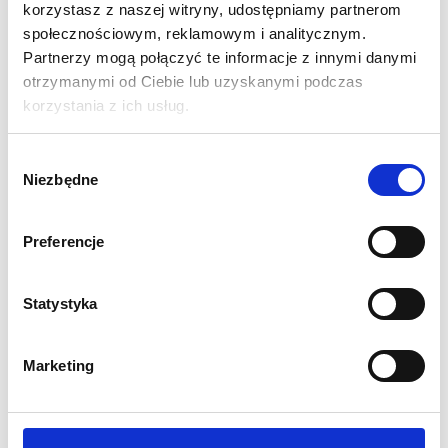
korzystasz z naszej witryny, udostępniamy partnerom
społecznościowym, reklamowym i analitycznym.
Partnerzy mogą połączyć te informacje z innymi danymi
otrzymanymi od Ciebie lub uzyskanymi podczas
korzystania z ich usług.
Wybór
Niezbędne
zgody
Preferencje
Statystyka
Stoisko Targowe narożne
Zaplecze do systemu
LED Lumix 25m2
Lunix
Marketing
17 999,00
zł
6 499,00
zł
Cena netto:
Cena netto:
22 138,77
zł
7 993,77
zł
Cena brutto:
Cena brutto: