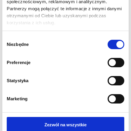
społecznościowym, reklamowym i analitycznym.
Partnerzy mogą połączyć te informacje z innymi danymi
otrzymanymi od Ciebie lub uzyskanymi podczas
korzystania z ich usług.
Wybór
Niezbędne
zgody
Preferencje
Statystyka
Stoisko Targowe Quick
Stoisko Targowe Bridge
15m2
18m2
Marketing
18 299,00
zł
29 899,00
zł
Cena netto:
Cena netto:
22 507,77
zł
36 775,77
zł
Cena brutto:
Cena brutto:
Zezwól na wszystkie