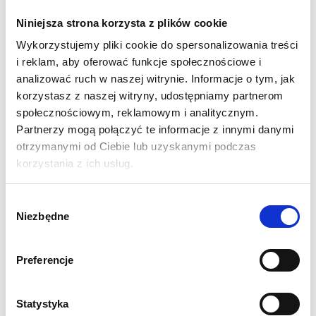
Seria Vector
oferuje wszechstronne i adaptowalne
Niniejsza strona korzysta z plików cookie
rozwiązanie dla każdego wydarzenia, zwłaszcza dla małych i
średnich stoisk wystawienniczych. System ramowy Vector z
Wykorzystujemy pliki cookie do spersonalizowania treści
i reklam, aby oferować funkcje społecznościowe i
poszyciem z naciągniętej tkaniny jest skalowalny,
analizować ruch w naszej witrynie. Informacje o tym, jak
rekonfigurowalny i niezwykle mobilny dzięki gamie
korzystasz z naszej witryny, udostępniamy partnerom
standardowych modułów dostępnych w kilku kształtach i
społecznościowym, reklamowym i analitycznym.
rozmiarach.
Partnerzy mogą połączyć te informacje z innymi danymi
otrzymanymi od Ciebie lub uzyskanymi podczas
W skład zestawu wchodzą:
dwa moduły 200 cm, moduł
korzystania z ich usług.
zaplecza z drzwiami, dwie stopy satabilizujące, dedykowane
torby transportowe.
Podłoga nie jest elementem wyposażenia i
Wybór
nie wchodzi w skład stoiska.
Niezbędne
zgody
SPECYFIKACJA:
Wymiar fizyczny stoiska w mm: 2500 (wys.) x 3000
Preferencje
(szer.) x 3000 (gł.)
Ramy Vector wykonane z profili aluminiowych
Statystyka
anodowanych 50mm