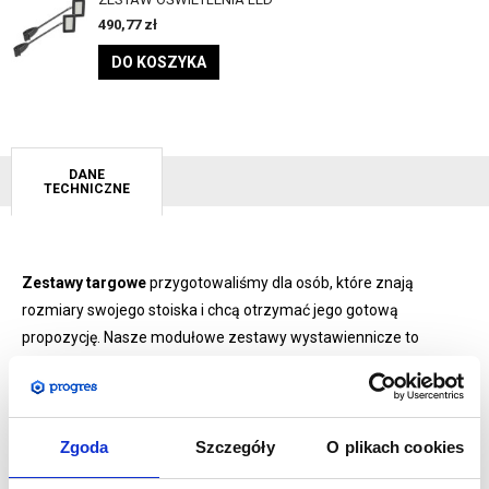
490,77
zł
DO KOSZYKA
DANE
TECHNICZNE
Zestawy targowe
przygotowaliśmy dla osób, które znają
rozmiary swojego stoiska i chcą otrzymać jego gotową
propozycję. Nasze modułowe zestawy wystawiennicze to
idealnie skomponowane stanowiska przygotowane do
prezentacji firmy na targach oraz wszelkiego rodzaju
imprezach czy eventach promocyjnych. Montaż jest bardzo
Zgoda
Szczegóły
O plikach cookies
prosty i nie wymaga użycia dodatkowych narzędzi.