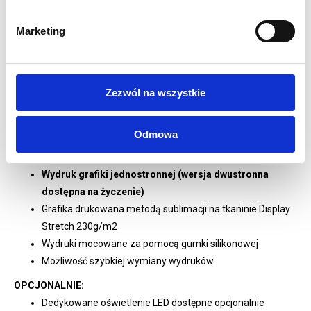
Oznaczenie poszczególnych elementów dla szybkiego
montażu
Marketing
Montaż beznarzędziowy. Klucz imbusowy dołączony do
zestawu
Zamykane zaplecze w rozmiarze 100x100 cm
Zezwól na wszystkie
Możliwość szybkiej zmiany ustawień stoiska
Torby transportowe w zestawie
Dożywotnia gwarancja na konstrukcję
Odmowa
WYDRUK:
Wydruk grafiki jednostronnej (wersja dwustronna
dostępna na życzenie)
Grafika drukowana metodą sublimacji na tkaninie Display
Stretch 230g/m2
Wydruki mocowane za pomocą gumki silikonowej
Możliwość szybkiej wymiany wydruków
OPCJONALNIE:
Dedykowane oświetlenie LED dostępne opcjonalnie