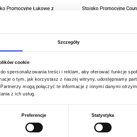
sko Promocyjne Łukowe z
Stoisko Promocyjne Coun
wydrukiem
wydrukiem
706,50
zł
430,08
zł
Cena netto:
Cena netto:
869,00
zł
529,00
zł
Cena brutto:
Cena brutto:
Szczegóły
 plików cookie
do spersonalizowania treści i reklam, aby oferować funkcje sp
ormacje o tym, jak korzystasz z naszej witryny, udostępniamy p
Partnerzy mogą połączyć te informacje z innymi danymi otrzym
nia z ich usług.
Preferencje
Statystyka