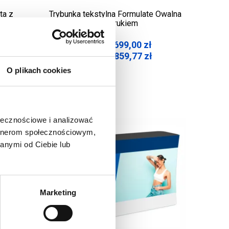
ta z
Trybunka tekstylna Formulate Owalna
z wydrukiem
699,00
zł
Cena netto:
859,77
zł
Cena brutto:
O plikach cookies
ołecznościowe i analizować
artnerom społecznościowym,
anymi od Ciebie lub
Marketing