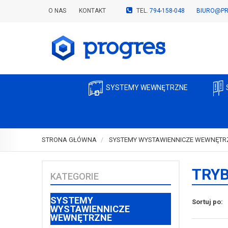
O NAS
KONTAKT
TEL.
794-158-048
BIURO@PR
SYSTEMY WEWNĘTRZNE
STRONA GŁÓWNA
SYSTEMY WYSTAWIENNICZE WEWNĘTR
TRYB
KATEGORIE
SYSTEMY
Sortuj po:
WYSTAWIENNICZE
WEWNĘTRZNE