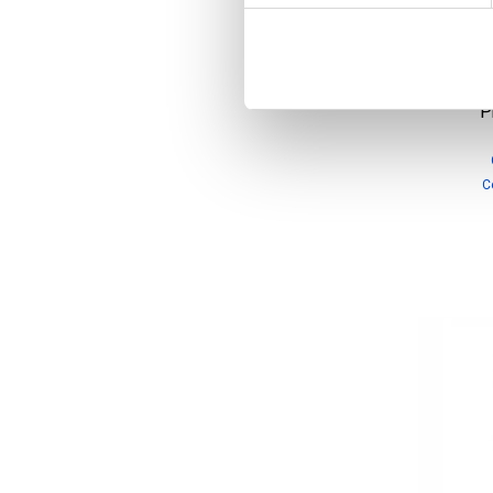
Tryb
P
C