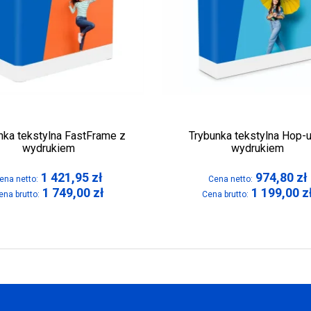
nka tekstylna FastFrame z
Trybunka tekstylna Hop-
wydrukiem
wydrukiem
1 421,95
zł
974,80
zł
ena netto:
Cena netto:
1 749,00
zł
1 199,00
z
ena brutto:
Cena brutto: