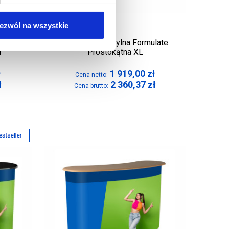
ezwól na wszystkie
late
Trybunka Tekstylna Formulate
m
Prostokątna XL
ł
1 919,00
zł
Cena netto:
ł
2 360,37
zł
Cena brutto: