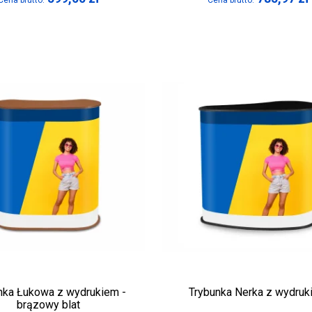
Cena brutto:
Cena brutto:
nka Łukowa z wydrukiem -
Trybunka Nerka z wydru
brązowy blat