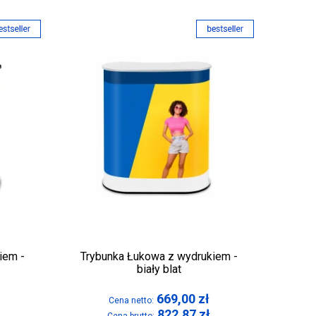
iem -
Trybunka Łukowa z wydrukiem -
biały blat
669,00
zł
Cena netto:
822,87
zł