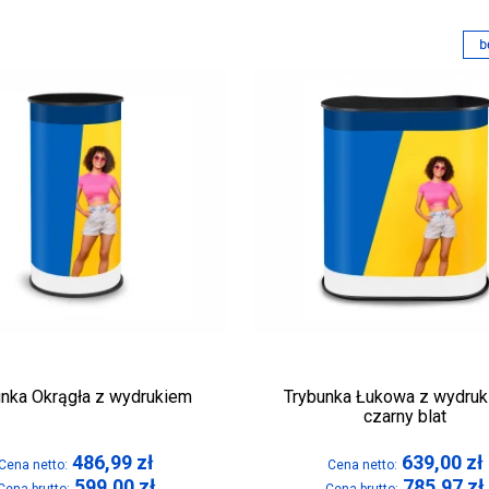
unka Okrągła z wydrukiem
Trybunka Łukowa z wydruk
czarny blat
486,99
zł
639,00
zł
Cena netto:
Cena netto:
599,00
zł
785,97
zł