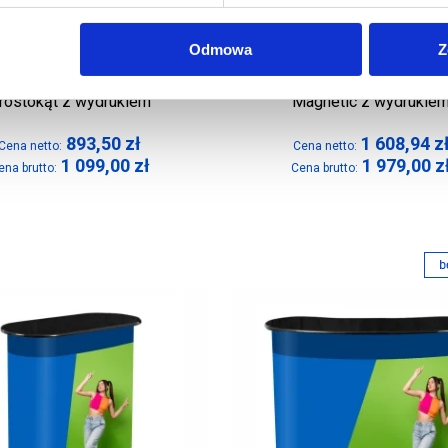
Odmowa
Z
unka tekstylna Formulate
Trybunka tekstylna Formu
rostokąt z wydrukiem
Magnetic z wydrukie
893,50
zł
1 608,94
z
Cena netto:
Cena netto:
1 099,00
zł
1 979,00
z
ena brutto:
Cena brutto: