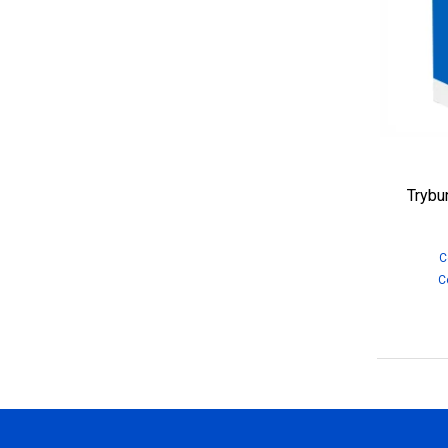
Trybu
C
C