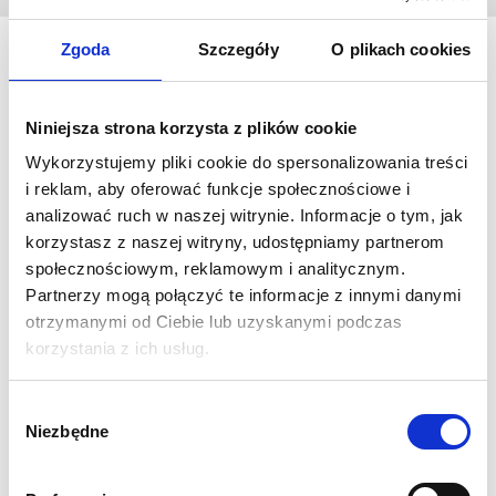
Zgoda
Szczegóły
O plikach cookies
Trybunka prostokątna to system z wydrukiem tekstylnym
gwarantującym niepowtarzalne przedstawienie grafiki.
Niniejsza strona korzysta z plików cookie
Konstrukcję stanowią cztery aluminiowe nogi łączące się z
Wykorzystujemy pliki cookie do spersonalizowania treści
blatem "na klik". Grafikę montujemy poprzez naciągniecie jej na
i reklam, aby oferować funkcje społecznościowe i
blat i zamocowanie za pomocą silikonowej wszywki, należy
analizować ruch w naszej witrynie. Informacje o tym, jak
dodać, że jest to intuicyjna i nieskoplikowana czynność . Wydruk
korzystasz z naszej witryny, udostępniamy partnerom
staje się dzięki temu odpowiednio naprężony i nie marszczy się.
społecznościowym, reklamowym i analitycznym.
Wytrzymała konstrukcja trybunki pozwala na obciążenie jej
Partnerzy mogą połączyć te informacje z innymi danymi
materiałami reklamowymi lub poczęstunkiem. Trybunka
otrzymanymi od Ciebie lub uzyskanymi podczas
sprawdzi się wszędzie tam gdzie musimy prezentować swoje
korzystania z ich usług.
produkty, witać klientów, lub prowadzić przemówienie.
Wybór
Wymiar:
w mm 1015(wys.) x 780(szer.) x 500(gł.)
Niezbędne
zgody
Konstrukcja:
Aluminium + płyta meblowa
Opakowanie:
torba