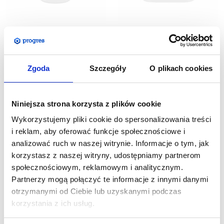
Wydruk do trybunki
Wydruk do trybunki
okrągłej
łukowej
Zgoda
Szczegóły
O plikach cookies
330,00
zł
330,00
zł
Cena netto:
Cena netto:
405,90
zł
405,90
zł
Cena brutto:
Cena brutto:
Niniejsza strona korzysta z plików cookie
Wykorzystujemy pliki cookie do spersonalizowania treści
i reklam, aby oferować funkcje społecznościowe i
analizować ruch w naszej witrynie. Informacje o tym, jak
korzystasz z naszej witryny, udostępniamy partnerom
społecznościowym, reklamowym i analitycznym.
Partnerzy mogą połączyć te informacje z innymi danymi
otrzymanymi od Ciebie lub uzyskanymi podczas
korzystania z ich usług.