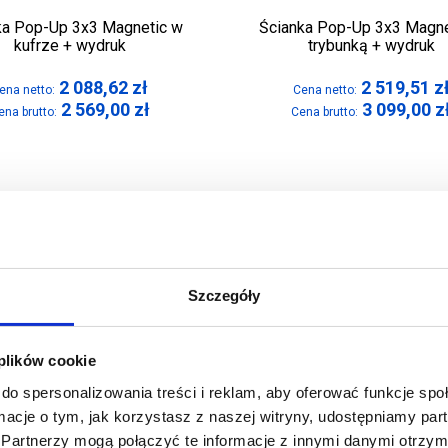
ka Pop-Up 3x3 Magnetic w
Ścianka Pop-Up 3x3 Magne
kufrze + wydruk
trybunką + wydruk
2 088,62
zł
2 519,51
z
ena netto:
Cena netto:
2 569,00
zł
3 099,00
z
ena brutto:
Cena brutto:
Szczegóły
 plików cookie
do spersonalizowania treści i reklam, aby oferować funkcje sp
ormacje o tym, jak korzystasz z naszej witryny, udostępniamy p
Partnerzy mogą połączyć te informacje z innymi danymi otrzym