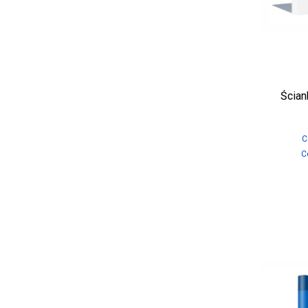
Ścian
C
C