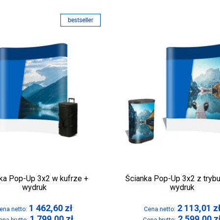
ka Pop-Up 3x2 w kufrze +
Ścianka Pop-Up 3x2 z tryb
wydruk
wydruk
1 462,60
zł
2 113,01
z
ena netto:
Cena netto:
1 799,00
zł
2 599,00
z