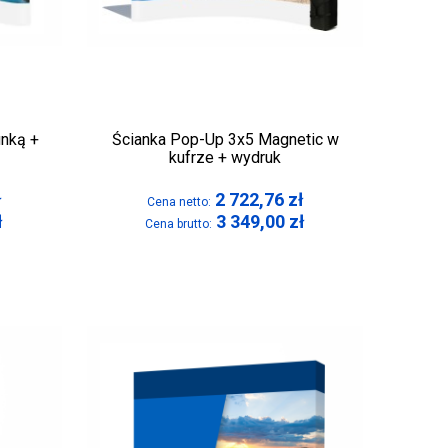
unką +
Ścianka Pop-Up 3x5 Magnetic w
kufrze + wydruk
ł
2 722,76
zł
Cena netto:
ł
3 349,00
zł
Cena brutto: