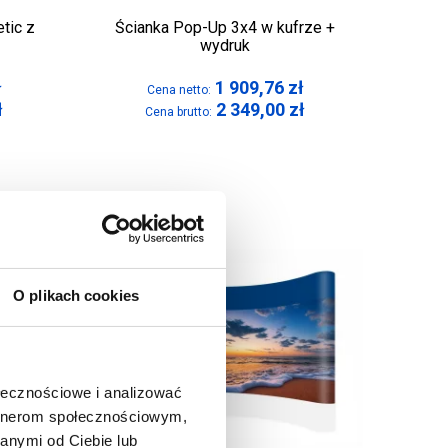
tic z
Ścianka Pop-Up 3x4 w kufrze +
wydruk
ł
1 909,76
zł
Cena netto:
ł
2 349,00
zł
Cena brutto:
O plikach cookies
ołecznościowe i analizować
artnerom społecznościowym,
anymi od Ciebie lub