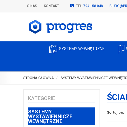
O NAS
KONTAKT
TEL.
794-158-048
BIURO@PR
SYSTEMY WEWNĘTRZNE
STRONA GŁÓWNA
SYSTEMY WYSTAWIENNICZE WEWNĘTR
ŚCIA
KATEGORIE
SYSTEMY
Sortuj po:
WYSTAWIENNICZE
WEWNĘTRZNE