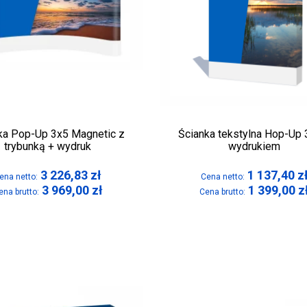
ka Pop-Up 3x5 Magnetic z
Ścianka tekstylna Hop-Up 
trybunką + wydruk
wydrukiem
3 226,83
zł
1 137,40
z
ena netto:
Cena netto:
3 969,00
zł
1 399,00
z
ena brutto:
Cena brutto: