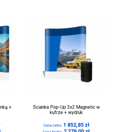
unką +
Ścianka Pop-Up 3x2 Magnetic w
kufrze + wydruk
ł
1 852,85
zł
Cena netto:
ł
2 279,00
zł