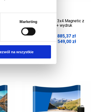
tic w
Ścianka Pop-Up 3x4 Magnetic z
Marketing
trybunką + wydruk
ł
2 885,37
zł
Cena netto:
ł
3 549,00
zł
Cena brutto:
ezwól na wszystkie