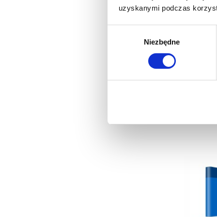
uzyskanymi podczas korzysta
Wybór
Ściank
Niezbędne
zgody
C
C