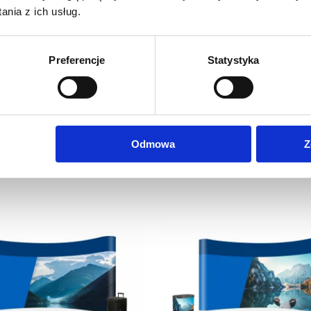
nia z ich usług.
a Pop-Up 3x4 z trybunką +
Ścianka Pop-Up 3x4 Magne
Preferencje
Statystyka
wydruk
kufrze + wydruk
2 519,51
zł
2 348,78
z
ena netto:
Cena netto:
3 099,00
zł
2 889,00
z
ena brutto:
Cena brutto:
Odmowa
Z