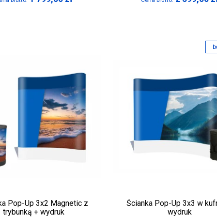
ena brutto:
Cena brutto:
ka Pop-Up 3x2 Magnetic z
Ścianka Pop-Up 3x3 w kuf
trybunką + wydruk
wydruk