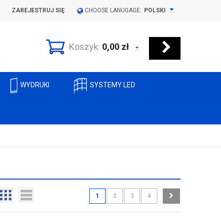
ZAREJESTRUJ SIĘ
CHOOSE LANUGAGE:
POLSKI
Koszyk:
0,00
zł
WYDRUKI
SYSTEMY LED
1
2
3
4