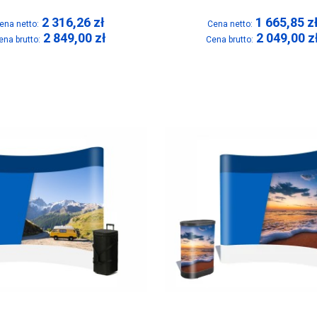
2 316,26
zł
1 665,85
z
ena netto:
Cena netto:
2 849,00
zł
2 049,00
z
ena brutto:
Cena brutto: