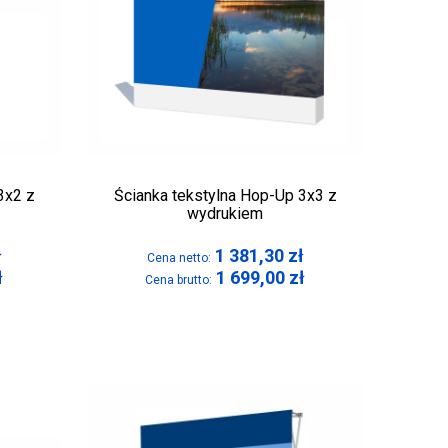
3x2 z
Ścianka tekstylna Hop-Up 3x3 z
wydrukiem
ł
1 381,30
zł
Cena netto:
ł
1 699,00
zł
Cena brutto: