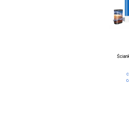
Ścian
C
C