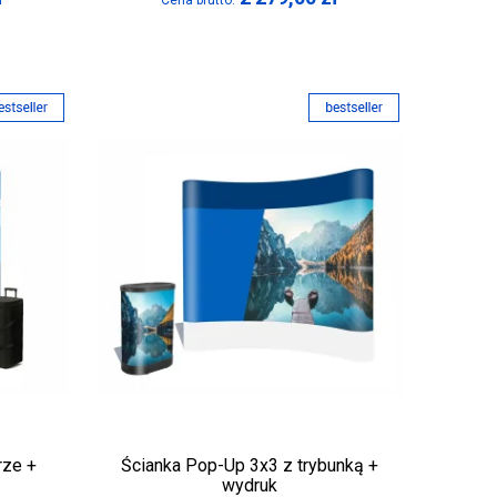
Cena brutto:
rze +
Ścianka Pop-Up 3x3 z trybunką +
wydruk