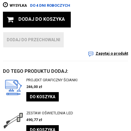
WYSYŁKA
DO 4 DNI ROBOCZYCH
DODAJ DO KOSZYKA
DODAJ DO PRZECHOWALNI
Zapytaj o produkt
DO TEGO PRODUKTU DODAJ:
PROJEKT GRAFICZNY ŚCIANKI
246,00
zł
DO KOSZYKA
ZESTAW OŚWIETLENIA LED
490,77
zł
DO KOSZYKA