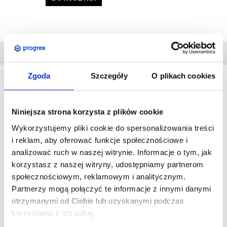
DANE
TECHNICZNE
Zgoda
Szczegóły
O plikach cookies
Napinana ścianka tekstylna Hop-Up Max to nowa forma
Niniejsza strona korzysta z plików cookie
prezentacji grafiki w dużym formacie.
Wysokość ścianki to aż
3 metry.
Lekki i przenośny system łatwy w montaży oferuje
Wykorzystujemy pliki cookie do spersonalizowania treści
maksymalny efekt przy minimalnym nakładzie sił. Elementy
i reklam, aby oferować funkcje społecznościowe i
wykonane są z aluminium oraz tworzywa, a ich montaż jest
analizować ruch w naszej witrynie. Informacje o tym, jak
niezwykle prosty. System pozwala na przedstawienie grafiki z
korzystasz z naszej witryny, udostępniamy partnerom
społecznościowym, reklamowym i analitycznym.
tkaniny, którą naciąga się na ramę.
Partnerzy mogą połączyć te informacje z innymi danymi
otrzymanymi od Ciebie lub uzyskanymi podczas
Specyfikacja:
korzystania z ich usług.
Wymiar fizyczny w mm: 3000 (wys.) x 3000 (szer.) x 300