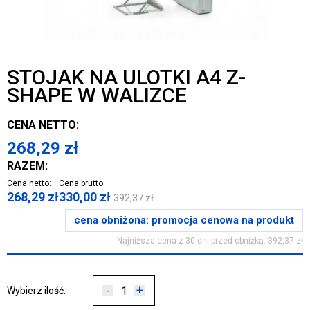
STOJAK NA ULOTKI A4 Z-
SHAPE W WALIZCE
CENA NETTO:
268,29
zł
RAZEM:
Cena netto:
Cena brutto:
268,29
zł
330,00
zł
392,37
zł
cena obniżona:
promocja cenowa na produkt
Najniższa cena z 30 dni przed obniżką: 392,37 zł
-
+
Wybierz ilość: