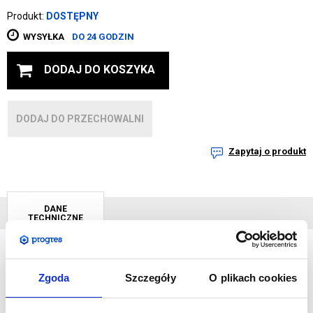
Produkt:
DOSTĘPNY
WYSYŁKA
DO 24 GODZIN
DODAJ DO KOSZYKA
DODAJ DO PRZECHOWALNI
Zapytaj o produkt
DANE
TECHNICZNE
Zgoda
Szczegóły
O plikach cookies
Stojaki reklamowe to niezbędny element każdego stoiska
targowego. Po złożeniu mieszczą się w torbie lub walizce, co