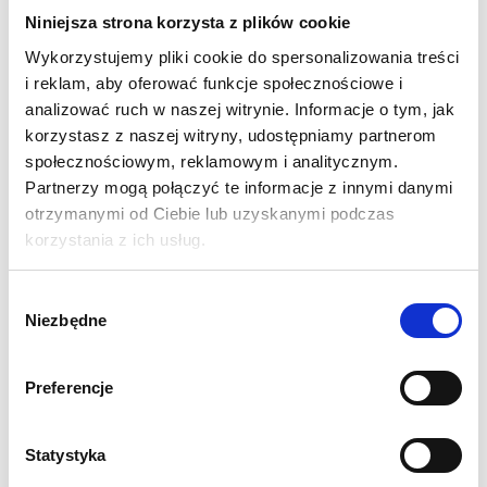
sprawia, że stają się niezbędnym elementem Twojego stoiska.
Niniejsza strona korzysta z plików cookie
Za ich pomocą możesz prowadzić dystrybucję swoich ulotek i
katalogów zarówno na targach jak i w siedzibie swojej firmy.
Wykorzystujemy pliki cookie do spersonalizowania treści
Sprawia to, że produkty te są uniwersalne i można używać ich
i reklam, aby oferować funkcje społecznościowe i
analizować ruch w naszej witrynie. Informacje o tym, jak
cały czas w dowolnym miejscu.
korzystasz z naszej witryny, udostępniamy partnerom
społecznościowym, reklamowym i analitycznym.
Z-Shape
jest popularnym aluminiowym stojakiem
Partnerzy mogą połączyć te informacje z innymi danymi
reklamowym, niezwykle stylowym i mobilnym. Idealnie
otrzymanymi od Ciebie lub uzyskanymi podczas
sprawdzi się na wystawach, targach i pokazach.
korzystania z ich usług.
SPECYFIKACJA:
Wybór
Wymiar rozłożonego stojaka w mm: 1460 (wys.) x 256
Niezbędne
zgody
(szer.) x 370 (gł.)
Wymiar złożonego stojaka w mm: 110 (wys.) x 256
(szer.) x 400 (gł.)
Preferencje
Rozmiar półki w mm: 305 (wys.) x 220 (szer.)
6 dwustronnych kieszonek akrylowych
Statystyka
Solidny aluminiowy stelaż poddany anodowaniu