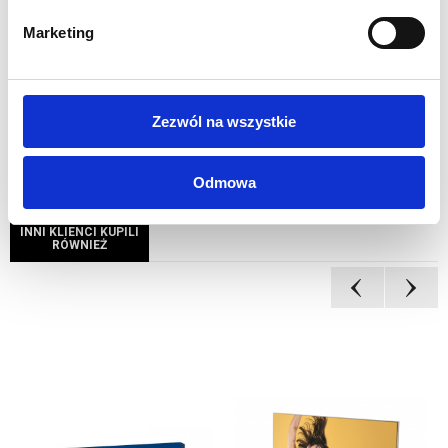
Szybki i łatwy montaż bez użycia narzędzi
Aluminiowy kufer w zestawie
Marketing
Waga 6,5 kg
1 rok gwarancji
Zezwól na wszystkie
Odmowa
INNI KLIENCI KUPILI
RÓWNIEŻ