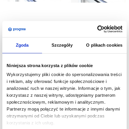
Kaseta Roll-Up Exclusive
Kaseta Roll-Up Premium
Zgoda
Szczegóły
O plikach cookies
194,31
zł
113,01
zł
Cena netto:
Cena netto:
239,00
zł
139,00
zł
Cena brutto:
Cena brutto:
Niniejsza strona korzysta z plików cookie
Wykorzystujemy pliki cookie do spersonalizowania treści
i reklam, aby oferować funkcje społecznościowe i
analizować ruch w naszej witrynie. Informacje o tym, jak
korzystasz z naszej witryny, udostępniamy partnerom
społecznościowym, reklamowym i analitycznym.
Partnerzy mogą połączyć te informacje z innymi danymi
otrzymanymi od Ciebie lub uzyskanymi podczas
korzystania z ich usług.