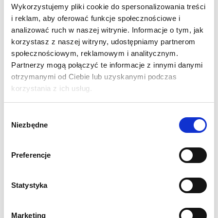
ofercie. Jego największą zaletą jest bardzo atrakcyjna cena co
Wykorzystujemy pliki cookie do spersonalizowania treści
w połączeniu z prostotą wykonania i łatwoscią użytkowania
i reklam, aby oferować funkcje społecznościowe i
tworzy z niego bardzo chętnie wybierany przez klientów
analizować ruch w naszej witrynie. Informacje o tym, jak
korzystasz z naszej witryny, udostępniamy partnerom
produkt. Roll-Up w kasecie standard znajdzie swoje
społecznościowym, reklamowym i analitycznym.
zastosowanie jako dodatek do stoiska lub element wszelakich
Partnerzy mogą połączyć te informacje z innymi danymi
krótkoterminowych wystaw i ekspozycji.
otrzymanymi od Ciebie lub uzyskanymi podczas
korzystania z ich usług.
SPECYFIKACJA:
Dostępne szerokości: 85 cm, 100 cm, 120 cm, 150 cm
Wybór
Waga systemu wraz z grafiką: 2,5-4 kg
Niezbędne
zgody
Solidna aluminiowa konstrukcja poddana anodowaniu
Składany maszt 3-segmentowy (szerokości 120 i 150
cm posiadają 2 maszty)
Preferencje
Górna listwa zatrzaskowa
Dwie obrotowe stopy stabilizujące
Statystyka
Stabilizator pozycji masztu
Torba transportowa w zestawie
Każdy rollup posiada indywidualny karton
Marketing