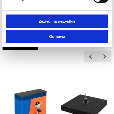
1 rok gwarancji
Zezwól na wszystkie
Odmowa
INNI KLIENCI KUPILI
RÓWNIEŻ