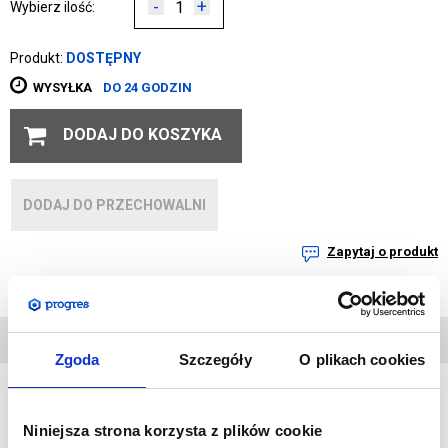
-
+
Wybierz ilość:
Produkt:
DOSTĘPNY
WYSYŁKA
DO 24 GODZIN
DODAJ DO KOSZYKA
DODAJ DO PRZECHOWALNI
Zapytaj o produkt
DANE
TECHNICZNE
Zgoda
Szczegóły
O plikach cookies
Niniejsza strona korzysta z plików cookie
Roll-Up Standard to najlepiej sprzedający się rollup w naszej