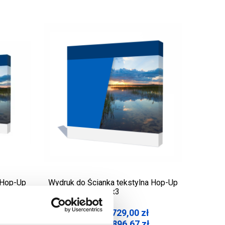
 Hop-Up
Wydruk do Ścianka tekstylna Hop-Up
3x3
729,00
zł
Cena netto:
ł
896,67
zł