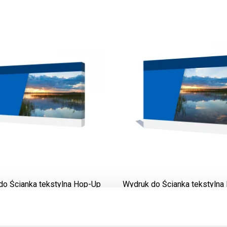
do Ścianka tekstylna Hop-Up
Wydruk do Ścianka tekstylna
3x5
3x4
999,00
zł
859,00
zł
Cena netto:
Cena netto:
1 228,77
zł
1 056,57
z