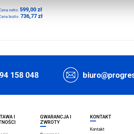
599,00
zł
Cena netto:
736,77
zł
Cena brutto:
94 158 048
biuro@progres
TAWA I
GWARANCJA I
KONTAKT
TNOŚCI
ZWROTY
Kontakt