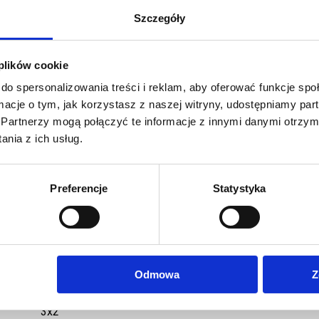
ena brutto:
Cena brutto:
Szczegóły
 plików cookie
do spersonalizowania treści i reklam, aby oferować funkcje sp
ormacje o tym, jak korzystasz z naszej witryny, udostępniamy p
Partnerzy mogą połączyć te informacje z innymi danymi otrzym
nia z ich usług.
Preferencje
Statystyka
Odmowa
Z
do Ścianka tekstylna Hop-Up
3x2