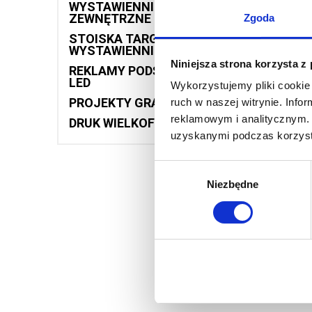
C
WYSTAWIENNICZE
ZEWNĘTRZNE
Zgoda
STOISKA TARGOWE I
WYSTAWIENNICZE
Niniejsza strona korzysta z
REKLAMY PODŚWIETLANE
LED
Wykorzystujemy pliki cookie 
PROJEKTY GRAFICZNE
ruch w naszej witrynie. Inf
reklamowym i analitycznym. 
DRUK WIELKOFORMATOWY
uzyskanymi podczas korzysta
Wybór
Niezbędne
zgody
Wydruk 