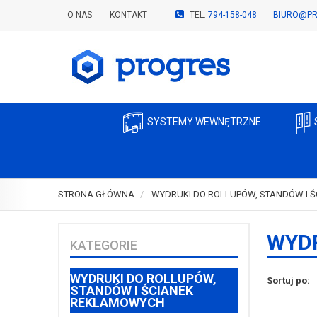
O NAS
KONTAKT
TEL.
794-158-048
BIURO@PR
SYSTEMY WEWNĘTRZNE
STRONA GŁÓWNA
WYDRUKI DO ROLLUPÓW, STANDÓW I 
WYDR
KATEGORIE
WYDRUKI DO ROLLUPÓW,
Sortuj po:
STANDÓW I ŚCIANEK
REKLAMOWYCH