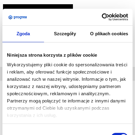
DODAJ DO KOSZYKA
DODAJ DO PRZECHOWALNI
Zgoda
Szczegóły
O plikach cookies
Zapytaj o produkt
Niniejsza strona korzysta z plików cookie
Wykorzystujemy pliki cookie do spersonalizowania treści
i reklam, aby oferować funkcje społecznościowe i
DANE
TECHNICZNE
analizować ruch w naszej witrynie. Informacje o tym, jak
korzystasz z naszej witryny, udostępniamy partnerom
społecznościowym, reklamowym i analitycznym.
Partnerzy mogą połączyć te informacje z innymi danymi
WYDRUK:
otrzymanymi od Ciebie lub uzyskanymi podczas
Wydruk grafiki jednostronnej
korzystania z ich usług.
Grafika drukowana metodą sublimacji na tkaninie Display
Stretch 230g/m2
Wybór