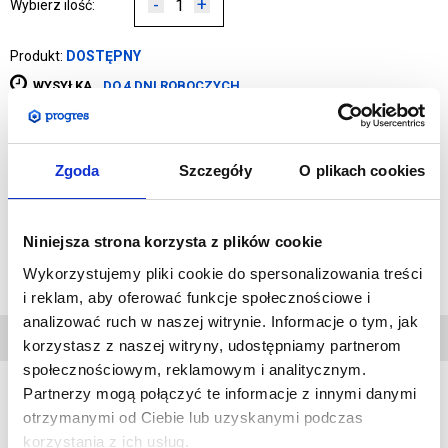
-
+
Wybierz ilość:
Produkt:
DOSTĘPNY
WYSYŁKA
DO 4 DNI ROBOCZYCH
DODAJ DO KOSZYKA
Zgoda
Szczegóły
O plikach cookies
DODAJ DO PRZECHOWALNI
Niniejsza strona korzysta z plików cookie
Zapytaj o produkt
Wykorzystujemy pliki cookie do spersonalizowania treści
i reklam, aby oferować funkcje społecznościowe i
analizować ruch w naszej witrynie. Informacje o tym, jak
DANE
korzystasz z naszej witryny, udostępniamy partnerom
TECHNICZNE
społecznościowym, reklamowym i analitycznym.
Partnerzy mogą połączyć te informacje z innymi danymi
otrzymanymi od Ciebie lub uzyskanymi podczas
WYDRUK:
korzystania z ich usług.