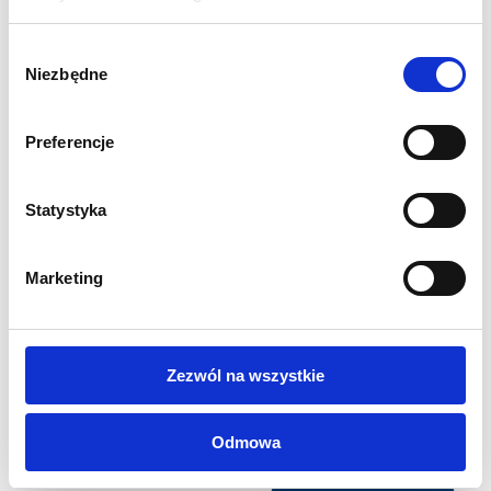
Wydruk grafiki jedno lub dwustronnej w zależności od
wybranej opcji
Wybór
Grafika drukowana metodą sublimacji na tkaninie Display
Niezbędne
zgody
Stretch 230g/m2
Preferencje
Statystyka
INNI KLIENCI KUPILI
RÓWNIEŻ
Marketing
Zezwól na wszystkie
Odmowa