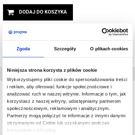
DODAJ DO KOSZYKA
DODAJ DO PRZECHOWALNI
Zapytaj o produkt
Zgoda
Szczegóły
O plikach cookies
Niniejsza strona korzysta z plików cookie
DANE
TECHNICZNE
Wykorzystujemy pliki cookie do spersonalizowania treści
i reklam, aby oferować funkcje społecznościowe i
analizować ruch w naszej witrynie. Informacje o tym, jak
korzystasz z naszej witryny, udostępniamy partnerom
WYDRUK:
społecznościowym, reklamowym i analitycznym.
Do wyboru 3 róźne kształty flagi: Feather, Quill oraz Crest
Partnerzy mogą połączyć te informacje z innymi danymi
Wydruk sublimacyjny na tkaninie poliestrowej
otrzymanymi od Ciebie lub uzyskanymi podczas
117g/m2
korzystania z ich usług.
Grafika drukowana cyfrowo w rozdzielczości 1440 dpi