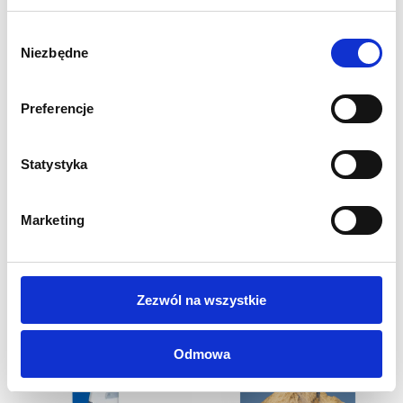
Wszystkie nasze wydruki są wysokiej jakości, pełnokolorowe,
Wybór
drukowane cyfrowo w rozdzielczości 1440 dpi.
Niezbędne
zgody
Preferencje
Statystyka
INNI KLIENCI KUPILI
RÓWNIEŻ
Marketing
Zezwól na wszystkie
Odmowa