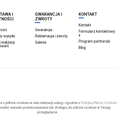
TAWA I
GWARANCJA I
KONTAKT
TNOŚCI
ZWROTY
Kontakt
ości
Gwarancja
Formularz kontaktowy
y wysyłki
Reklamacja i zwroty
Program partnerski
realizacji
Galeria
ówień
Blog
a z plików cookies w celu realizacji usług i zgodnie z
Polityką Plików Cookies
reślić warunki przechowywania lub dostępu do plików cookies w Twojej
przeglądarce.