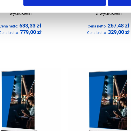
p Exclusive 200 x 200 cm z
Roll-Up Exclusive Black 85 x
wydrukiem
z wydrukiem
633,33
zł
267,48
zł
Cena netto:
Cena netto:
779,00
zł
329,00
zł
Cena brutto:
Cena brutto: