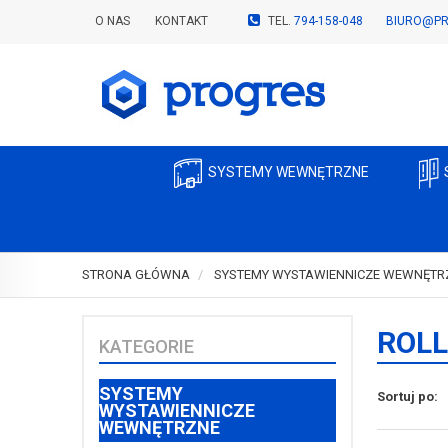
O NAS
KONTAKT
TEL.
794-158-048
BIURO@PR
SYSTEMY WEWNĘTRZNE
STRONA GŁÓWNA
SYSTEMY WYSTAWIENNICZE WEWNĘTR
ROLL
KATEGORIE
SYSTEMY
Sortuj po:
WYSTAWIENNICZE
WEWNĘTRZNE