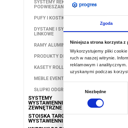
SYSTEMY REKLAMOWE
PODWIESZANE
PUFY I KOSTKI
Zgoda
DYSTANE I SYSTEMY
LINKOWE
Niniejsza strona korzysta z
RAMY ALUMINIOWE
Wykorzystujemy pliki cookie 
PRODUKTY DREWNIANE
ruch w naszej witrynie. Inf
reklamowym i analitycznym. 
KASETY ROLL-UP
uzyskanymi podczas korzysta
MEBLE EVENTOWE I OBRUSY
Wybór
SŁUPKI ODGRADZAJĄCE
Niezbędne
zgody
SYSTEMY
WYSTAWIENNICZE
ZEWNĘTRZNE
STOISKA TARGOWE I
WYSTAWIENNICZE