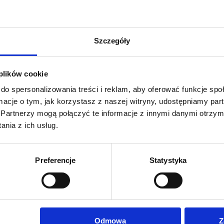
300,00
zł
356,91
zł
Cena netto:
Cena netto:
369,00
zł
439,00
zł
Cena brutto:
Cena brutto:
Szczegóły
 plików cookie
do spersonalizowania treści i reklam, aby oferować funkcje sp
ormacje o tym, jak korzystasz z naszej witryny, udostępniamy p
Partnerzy mogą połączyć te informacje z innymi danymi otrzym
nia z ich usług.
Preferencje
Statystyka
Odmowa
Z