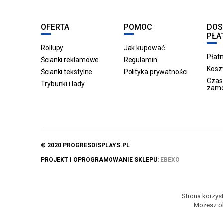
OFERTA
POMOC
DOS
PŁA
Rollupy
Jak kupować
Płatn
Ścianki reklamowe
Regulamin
Koszt
Ścianki tekstylne
Polityka prywatności
Czas 
Trybunki i lady
zam
© 2020 PROGRESDISPLAYS.PL
PROJEKT I OPROGRAMOWANIE SKLEPU:
EBEXO
Strona korzyst
Możesz ok