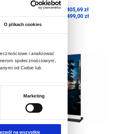
405,69
zł
Cena netto:
499,00
zł
Cena brutto:
O plikach cookies
ołecznościowe i analizować
artnerom społecznościowym,
anymi od Ciebie lub
Marketing
ezwól na wszystkie