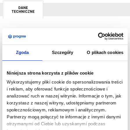
DANE
TECHNICZNE
Roll-Up Exclusive
posiada bardzo elegancką i stylową
konstrukcję, a dzięki odpowiedniej szerokości kasety
pozbawiony jest nożek podpierających. Rollup ten posiada
Zgoda
Szczegóły
O plikach cookies
futerał transportowy z możliwością przewieszenia go przez
ramię. Jest to produkt klasy premium, który przy zastosowaniu
Niniejsza strona korzysta z plików cookie
kilku tych systemów obok siebie może stworzyć samodzielne
stoisko targowe lub ściankę reklamową. Doskonała stabilność,
Wykorzystujemy pliki cookie do spersonalizowania treści
wygoda użytkowania oraz wygląd konstrukcji to cechy dzięki
i reklam, aby oferować funkcje społecznościowe i
którym nie można przejść obok tego systemu obojętnie.
analizować ruch w naszej witrynie. Informacje o tym, jak
korzystasz z naszej witryny, udostępniamy partnerom
SPECYFIKACJA:
społecznościowym, reklamowym i analitycznym.
Partnerzy mogą połączyć te informacje z innymi danymi
Wymiar rozłożonego systemu w mm: 2050 (wys.) x 1220
otrzymanymi od Ciebie lub uzyskanymi podczas
(szer.) x 205 (gł.)