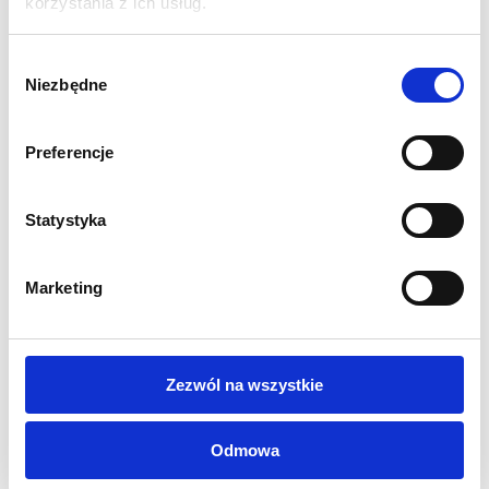
korzystania z ich usług.
Wymiar grafiki w mm: 2000 (wys.) x 1200 (szer.)
Waga systemu wraz z grafiką: 6 kg
Solidna aluminiowa kaseta poddana anodowaniu
Wybór
Niezbędne
Chromowane plastikowe wykończenie kasety
zgody
2 Składane maszty 3-segmentowe
Regulowane nóżki w przedniej części kasety
Preferencje
Górna listwa zatrzaskowae
Wyścielana torba transportowa w zestawie
Statystyka
1 rok gwarancji
OPCJE WYDRUKU:
Marketing
Baner powlekany 510g/m2 druk UV -
standardowy
materiał do rollupów z matowym wykończeniem z lekko
widoczną fakturą
Blockout 440g/m2 druk UV
- materiał dedykowany do
Zezwól na wszystkie
roll-upów o gładkiej matowej powierzchni z przekładką
blokującą światło, grafika nie zawija się na bokach
Odmowa
Wszystkie nasze wydruki są wysokiej jakości,