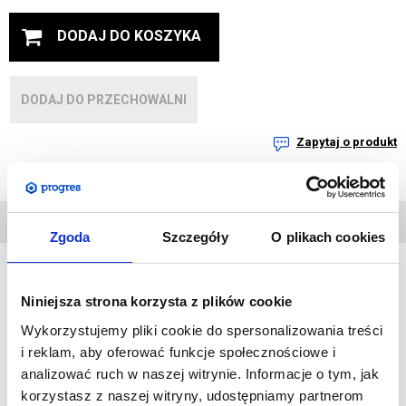
DODAJ DO KOSZYKA
DODAJ DO PRZECHOWALNI
Zapytaj o produkt
DANE
TECHNICZNE
Zgoda
Szczegóły
O plikach cookies
Niniejsza strona korzysta z plików cookie
Ten drewniany potykacz świetnie sprawdzi się w gastronomii,
przestrzeniach handlowych oraz wszędzie tam gdzie trzeba
Wykorzystujemy pliki cookie do spersonalizowania treści
i reklam, aby oferować funkcje społecznościowe i
często zmieniać pojawiające się na nim informacje.
analizować ruch w naszej witrynie. Informacje o tym, jak
Powierzchnia do pisania wykonana jest z tablicy kredowej,
korzystasz z naszej witryny, udostępniamy partnerom
którą można łatwo czyścić. Produkt jest uniwersalny i