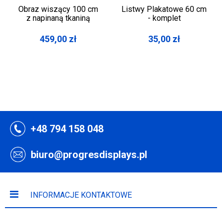
Obraz wiszący 100 cm
Listwy Plakatowe 60 cm
z napinaną tkaniną
- komplet
459,00
zł
35,00
zł
+48 794 158 048
biuro@progresdisplays.pl
INFORMACJE KONTAKTOWE