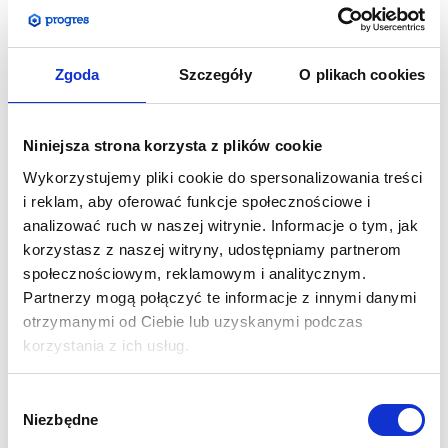
Trybunka Pop-Up jest wygodnym w użytkowaniu, ekspresowo
Zgoda
Szczegóły
O plikach cookies
rozkładanym oraz lekkim systemem.Do aluminiowej
konstrukcji Pop-Up montujemy na wcisk listwy magnetyczne i
przytwierdzamy do nich grafikę oklejoną taśmami
Niniejsza strona korzysta z plików cookie
magnetycznymi. W komplecie znajduje sie też blat z okleiną
Wykorzystujemy pliki cookie do spersonalizowania treści
bukową. Wytrzymała konstrukcja pozwala na obciążenie go
i reklam, aby oferować funkcje społecznościowe i
materiałami reklamowymi lub poczęstunkiem, natomiast
analizować ruch w naszej witrynie. Informacje o tym, jak
wewnętrzne półki na ukrycie wszystkich zbędnych rzeczy.
korzystasz z naszej witryny, udostępniamy partnerom
Trybunka sprawdzi się wszędzie tam gdzie musimy
społecznościowym, reklamowym i analitycznym.
prezentować swoje produkty, witać klientów, lub prowadzić
Partnerzy mogą połączyć te informacje z innymi danymi
przemówienie. Jest to uniwersalny produkt świetnie
otrzymanymi od Ciebie lub uzyskanymi podczas
uzupełniający się z pozostałymi systemami z naszej oferty.
korzystania z ich usług.
Wymiar:
w mm 985(wys.) x 1290(szer.) x 465(gł.)
Wybór
Konstrukcja:
Aluminium + płyta meblowa
Niezbędne
zgody
Opakowanie:
kufer transportowy