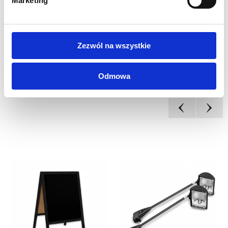
Marketing
kolorów
Zezwól na wszystkie
Odmowa
INNI KLIENCI KUPILI
RÓWNIEŻ