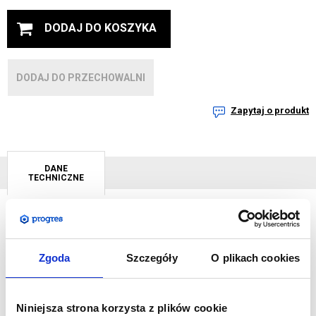
DODAJ DO KOSZYKA
DODAJ DO PRZECHOWALNI
Zapytaj o produkt
DANE
TECHNICZNE
Stwórz niespotykaną ekspozycję w bardzo łatwy sposób.
Przemyślany design tej ramy Vector sprawi, że oszczędzisz
Zgoda
Szczegóły
O plikach cookies
czas przy jej montażu. Smukły, 20 mm profil ze specjalnymi
kanalikami na wiertło ułatwi montaż do ściany. Zaleca się
Niniejsza strona korzysta z plików cookie
wiercić otwory do montażu co 500 mm.