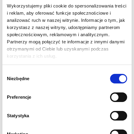
Wykorzystujemy pliki cookie do spersonalizowania treści
Rama Vector Szybkiego Montażu dostępna jest w wielu
i reklam, aby oferować funkcje społecznościowe i
niestandardowych wymiarach.
analizować ruch w naszej witrynie. Informacje o tym, jak
korzystasz z naszej witryny, udostępniamy partnerom
społecznościowym, reklamowym i analitycznym.
SPECYFIKACJA:
Partnerzy mogą połączyć te informacje z innymi danymi
Wymiar fizyczny w mm: 700 (wys.) x 700 (szer.) x 20 (gł.)
otrzymanymi od Ciebie lub uzyskanymi podczas
Konstrukcja wykonana z aluminium anodowanego
korzystania z ich usług.
Smukły profil 20mm
Szybki i łatwy montaż
Możliwość szybkiej wymiany grafiki
Wybór
Niezbędne
Możliwość zawieszenia na taśmie dwustronnej
zgody
Klucz imbusowy 2,5mm w zestawie
Całość dostaroczna w dedykowanym kartonie
Preferencje
WYDRUK:
Grafika drukowana metodą sublimacji na tkaninie
Statystyka
Display Stretch 230g/m2
Bardzo wysoka jakość grafik oraz idealne odwzorowanie