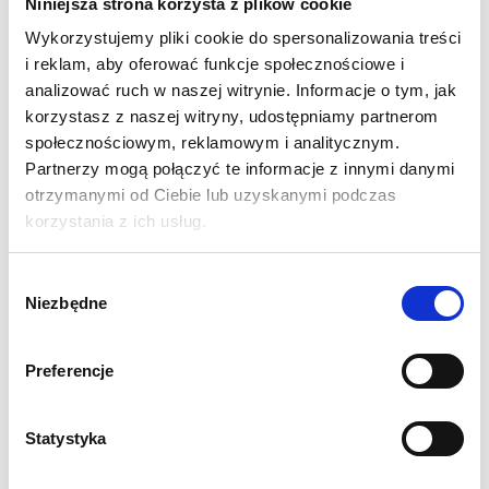
Niniejsza strona korzysta z plików cookie
Wykorzystujemy pliki cookie do spersonalizowania treści
i reklam, aby oferować funkcje społecznościowe i
analizować ruch w naszej witrynie. Informacje o tym, jak
korzystasz z naszej witryny, udostępniamy partnerom
społecznościowym, reklamowym i analitycznym.
Partnerzy mogą połączyć te informacje z innymi danymi
otrzymanymi od Ciebie lub uzyskanymi podczas
korzystania z ich usług.
Wybór
Niezbędne
zgody
Preferencje
Namiot reklamowy 3x4,5
Namiot reklamowy 3x4,5
Statystyka
z czarnym baldachimem
z czerwonym
baldachimem