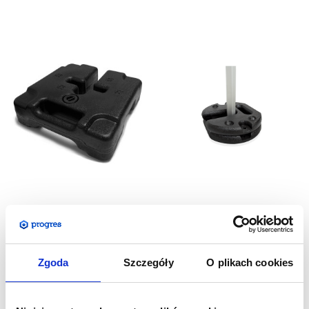
Kontener wodny -
Podstawa 10 kg -
obciążenie nogi namiotu
obciążenie nogi namiotu
Zgoda
Szczegóły
O plikach cookies
69,00
zł
198,00
zł
Cena netto:
Cena netto:
84,87
zł
243,54
zł
Cena brutto:
Cena brutto: