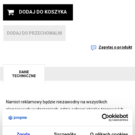
DODAJ DO KOSZYKA
DODAJ DO PRZECHOWALNI
Zapytaj o produkt
DANE
TECHNICZNE
Namiot reklamowy będzie niezawodny na wszystkich
plenerowych wydarzeniach, gdzie ochroni stoisko targowe lub
punkt gastronomiczny, informacyjny itp. przed słońcem,
opadami oraz wiatrem. Rama namiotu wykonana jest z lekkiej
stali malowanej proszkowo na kolor biały, dzięki czemu
Zgoda
Szczegóły
O plikach cookies