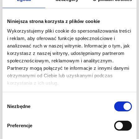
montaż, transport i przechowywanie są wyjątkowo wygodne i
praktyczne.
Niniejsza strona korzysta z plików cookie
Dach został wykonany z wodoodpornego materiału
Wykorzystujemy pliki cookie do spersonalizowania treści
poliestrowego (250g) o dużej gęstości splotu (600D).
i reklam, aby oferować funkcje społecznościowe i
Sprężystość tego materiału, zwiększona wytrzymałość
analizować ruch w naszej witrynie. Informacje o tym, jak
na rozerwanie oraz mocowanie za pomocą rzepów
korzystasz z naszej witryny, udostępniamy partnerom
umożliwiają precyzyjne dopasowanie dachu do stelaża
społecznościowym, reklamowym i analitycznym.
namiotu oraz sprawny montaż. Jest on również odporny
Partnerzy mogą połączyć te informacje z innymi danymi
na zagniecenia oraz nadaje się do czyszczenia. Dzięki tym
otrzymanymi od Ciebie lub uzyskanymi podczas
wszystkim cechom oferowany produkt uatrakcyjni niejedno
korzystania z ich usług.
wydarzenie i będzie służył przez długi czas.
Wybór
Niezbędne
Specyfikacja:
zgody
- torba na kółkach
- stalowe sześciokątne nogi (40mm)
Preferencje
- komplet linek i śledzi w zestawie
- baldachim wodoodporny