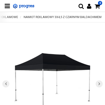
0
 REKLAMOWE
NAMIOT REKLAMOWY 3X4,5 Z CZARNYM BALDACHIMEM