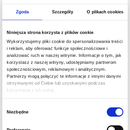
Zgoda
Szczegóły
O plikach cookies
Flaga typu Alu to bardzo mocna konstrukcja wykonana w
całości z aluminium. Jest lekka, wytrzymała i w pełni mobilna,
co czyni z niej idealne rozwiązanie przy promocji
Niniejsza strona korzysta z plików cookie
najróżniejszych imprez plenerowych. Dopasuj odpowiedą
Wykorzystujemy pliki cookie do spersonalizowania treści
podstawę i korzystaj z zalet tej formy reklamy.
i reklam, aby oferować funkcje społecznościowe i
analizować ruch w naszej witrynie. Informacje o tym, jak
SPECYFIKACJA:
korzystasz z naszej witryny, udostępniamy partnerom
Wysokość w linii prostej: 450 cm
społecznościowym, reklamowym i analitycznym.
Konstrukcja wykonana w całości aluminium
Partnerzy mogą połączyć te informacje z innymi danymi
Szeroki zakres zastosowań dzięki różnorodnym
otrzymanymi od Ciebie lub uzyskanymi podczas
podstawom
korzystania z ich usług.
Wysoka odporność na wiatr
Pokrowiec w zestawie
Wybór
Brak podstawy w zestawie - należy zakupić osobno
Niezbędne
zgody
Waga 1,15 kg
1 rok gwarancji
Preferencje