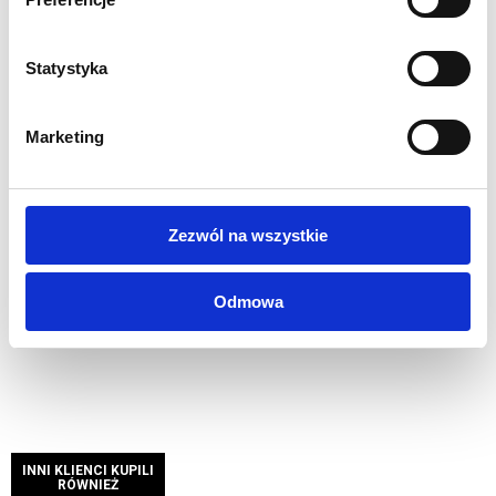
WYDRUK:
Wydruk sublimacyjny na tkaninie poliestrowej
Statystyka
117g/m2
Tunel na maszt wykonany z taśmy elastycznej (biała
lub czarna)
Marketing
Grafika drukowana cyfrowo w rozdzielczości 1440 dpi
Certyfikat trudnopalności B1
Możliwość wykonania grafiki dwustronnej
Zezwól na wszystkie
Wszystkie nasze wydruki są wysokiej jakości, pełnokolorowe,
drukowane cyfrowo w rozdzielczości 1440 dpi.
Odmowa
INNI KLIENCI KUPILI
RÓWNIEŻ