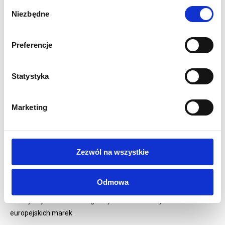
Składany maszt 3-segmentowy
Wybór
Niezbędne
Górna listwa zatrzaskowa
zgody
Dwie obrotowe stopy stabilizujące
Torba transportowa w zestawie
Preferencje
1 rok gwarancji
OPCJE WYDRUKU:
Statystyka
Baner powlekany 510g/m2 druk UV -
standardowy
materiał do rollupów z matowym wykończeniem z lekko
Marketing
widoczną fakturą
Blockout 440g/m2 druk UV
- materiał dedykowany do
roll-upów o gładkiej matowej powierzchni z przekładką
blokującą światło, grafika nie zawija się na bokach
Zezwól na wszystkie
Wszystkie nasze wydruki są wysokiej jakości,
pełnokolorowe, drukowane cyfrowo w technologii UV LED w
Odmowa
rozdzielczości 1440 dpi
.
Drukujemy tuszami ekologicznymi renomowanych
europejskich marek.