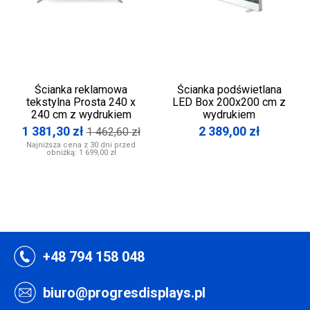
Ścianka reklamowa
Ścianka podświetlana
tekstylna Prosta 240 x
LED Box 200x200 cm z
240 cm z wydrukiem
wydrukiem
1 381,30
zł
2 389,00
zł
1 462,60
zł
Najniższa cena z 30 dni przed
obniżką:
1 699,00 zł
+48 794 158 048
biuro@progresdisplays.pl