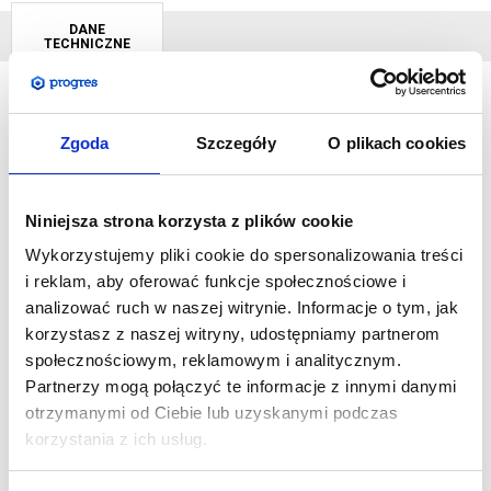
DANE
TECHNICZNE
Roll-Up Compact
to połączenie sprawdzonej konstrukcji i
Zgoda
Szczegóły
O plikach cookies
przystępnej ceny. Prostota wykonania i łatwość użytkowania
tworzy z niego bardzo chętnie wybierany przez klientów
Niniejsza strona korzysta z plików cookie
produkt. Roll-Up w kasecie Compact znajdzie swoje
zastosowanie jako dodatek do stoiska lub element wszelakich
Wykorzystujemy pliki cookie do spersonalizowania treści
krótkoterminowych wystaw i ekspozycji.
i reklam, aby oferować funkcje społecznościowe i
analizować ruch w naszej witrynie. Informacje o tym, jak
SPECYFIKACJA:
korzystasz z naszej witryny, udostępniamy partnerom
Wymiar rozłożonego systemu w mm: 2070 (wys.) x 870
społecznościowym, reklamowym i analitycznym.
Partnerzy mogą połączyć te informacje z innymi danymi
(szer.) x 320 (gł.)
otrzymanymi od Ciebie lub uzyskanymi podczas
Wymiar grafiki w mm: 2000 (wys.) x 850 (szer.)
korzystania z ich usług.
Waga systemu wraz z grafiką: 2,7 kg
Aluminiowa konstrukcja poddana anodowaniu