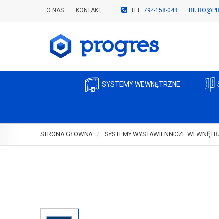
O NAS
KONTAKT
TEL.
794-158-048
BIURO@PR
SYSTEMY WEWNĘTRZNE
STRONA GŁÓWNA
SYSTEMY WYSTAWIENNICZE WEWNĘTR