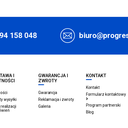
94 158 048
biuro@progres
TAWA I
GWARANCJA I
KONTAKT
TNOŚCI
ZWROTY
Kontakt
ości
Gwarancja
Formularz kontaktowy
y wysyłki
Reklamacja i zwroty
Program partnerski
realizacji
Galeria
ówień
Blog