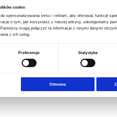
 plików cookie
do spersonalizowania treści i reklam, aby oferować funkcje sp
ormacje o tym, jak korzystasz z naszej witryny, udostępniamy p
ie Display Stretch 230g/m2
Partnerzy mogą połączyć te informacje z innymi danymi otrzym
owanie kolorów
nia z ich usług.
a dopłatą
Preferencje
Statystyka
Odmowa
Z