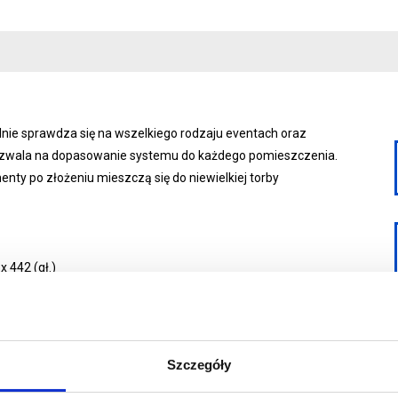
ie sprawdza się na wszelkiego rodzaju eventach oraz
 pozwala na dopasowanie systemu do każdego pomieszczenia.
nty po złożeniu mieszczą się do niewielkiej torby
 442 (gł.)
30x200 cm
owanego
Szczegóły