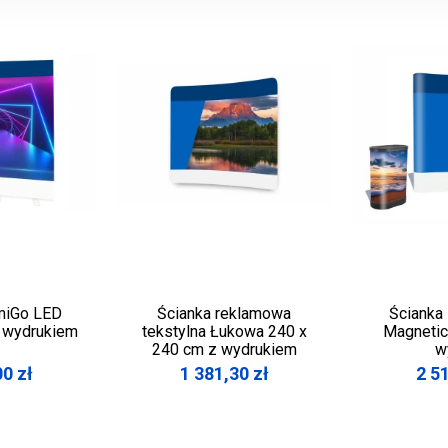
umiGo LED
Ścianka reklamowa
Ścianka
 wydrukiem
tekstylna Łukowa 240 x
Magnetic
240 cm z wydrukiem
w
00
zł
1 381,30
zł
2 5