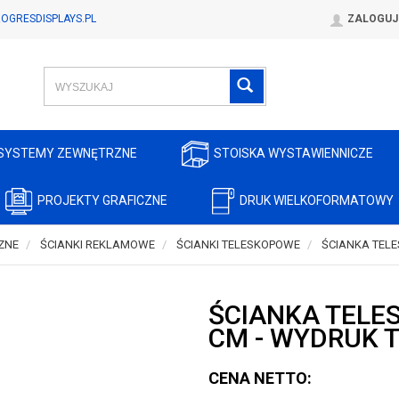
OGRESDISPLAYS.PL
ZALOGUJ
SYSTEMY ZEWNĘTRZNE
STOISKA WYSTAWIENNICZE
PROJEKTY GRAFICZNE
DRUK WIELKOFORMATOWY
ZNE
ŚCIANKI REKLAMOWE
ŚCIANKI TELESKOPOWE
ŚCIANKA TEL
ŚCIANKA TELE
CM - WYDRUK 
CENA NETTO: