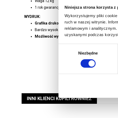
Waga 12 kg
Niniejsza strona korzysta z
1 rok gwarancji
Wykorzystujemy pliki cookie 
WYDRUK:
ruch w naszej witrynie. Inf
Grafika drukowana metodą sublimacji na tkanin
reklamowym i analitycznym. 
Bardzo wysoka jakość grafik oraz idealne odwzor
uzyskanymi podczas korzysta
Możliwość wykonania wydruku dwustronnego z
Wybór
Niezbędne
zgody
INNI KLIENCI KUPILI RÓWNIEŻ