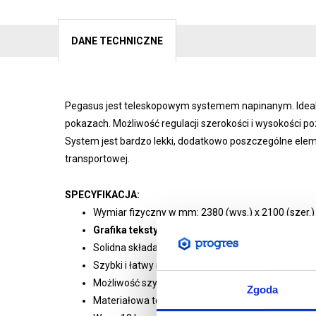
DANE TECHNICZNE
Pegasus jest teleskopowym systemem napinanym. Idealn
pokazach. Możliwość regulacji szerokości i wysokości
System jest bardzo lekki, dodatkowo poszczególne eleme
transportowej.
SPECYFIKACJA:
Wymiar fizyczny w mm: 2380 (wys.) x 2100 (szer.) x
Grafika tekstylna jednostronna w rozmiarze 2
Solidna składana konstrukcja z aluminium anod
Szybki i łatwy montaż bez użycia narzędzi
Możliwość szybkiej wymiany grafiki
Zgoda
Materiałowa torba transportowa w zestawie