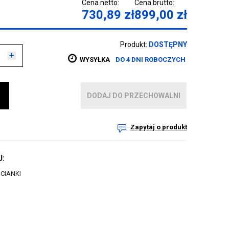
Cena netto:
Cena brutto:
730,89
zł
899,00
zł
Produkt:
DOSTĘPNY
+
WYSYŁKA
DO 4 DNI ROBOCZYCH
DODAJ DO PRZECHOWALNI
Zapytaj o produkt
:
CIANKI