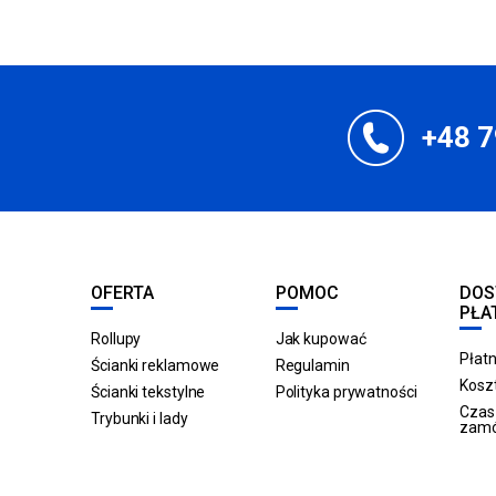
+48 7
OFERTA
POMOC
DOS
PŁA
Rollupy
Jak kupować
Płatn
Ścianki reklamowe
Regulamin
Koszt
Ścianki tekstylne
Polityka prywatności
Czas 
Trybunki i lady
zam