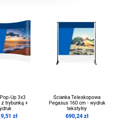
 Pop-Up 3x3
Ścianka Teleskopowa
Ścianka
 z trybunką +
Pegasus 160 cm - wydruk
Luni
ydruk
tekstylny
19,51
zł
690,24
zł