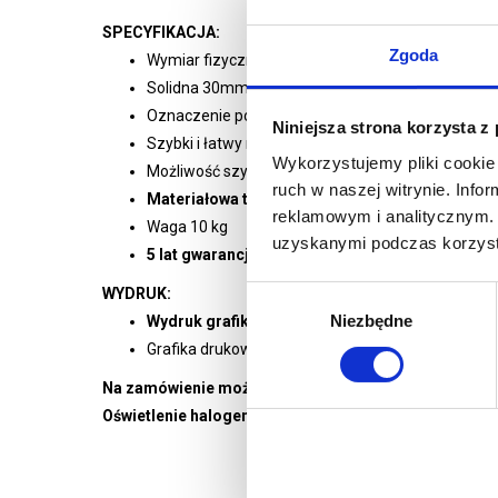
SPECYFIKACJA:
Zgoda
Wymiar fizyczny w mm: 2380 (wys.) x 2400 (szer.) x
Solidna 30mm aluminiowa rama
Oznaczenie poszczególnych elementów dla łatw
Niniejsza strona korzysta z
Szybki i łatwy montaż bez użycia narzędzi
Wykorzystujemy pliki cookie 
Możliwość szybkiej wymiany grafiki
ruch w naszej witrynie. Inf
Materiałowa torba transportowa w zestawie
reklamowym i analitycznym. 
Waga 10 kg
uzyskanymi podczas korzysta
5 lat gwarancji na system
WYDRUK:
Wybór
Niezbędne
zgody
Wydruk grafiki jedno lub dwustronnej w zależno
Grafika drukowana metodą sublimacji na tkaninie
Na zamówienie możemy wykonać dowolny rozmiar takie
Oświetlenie halogenowe lub LED dostępne opcjonalni