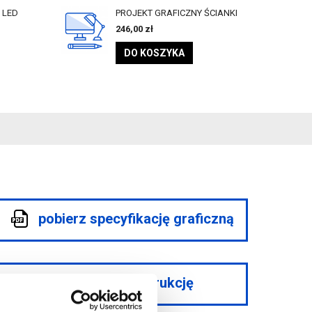
 LED
PROJEKT GRAFICZNY ŚCIANKI
246,00
zł
DO KOSZYKA
pobierz specyfikację graficzną
pobierz instrukcję