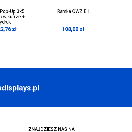
 Pop-Up 3x5
Ramka OWZ B1
Poty
c w kufrze +
Wa
ydruk
22,76
zł
108,00
zł
displays.pl
ZNAJDZIESZ NAS NA