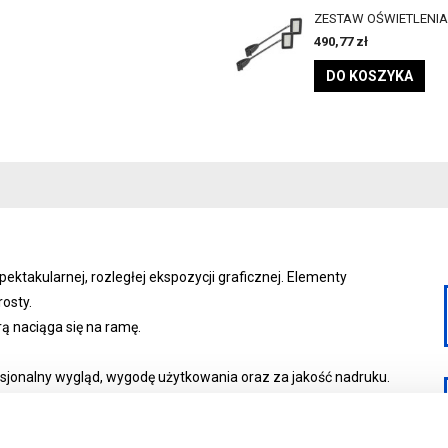
ZESTAW OŚWIETLENIA
490,77
zł
DO KOSZYKA
ktakularnej, rozległej ekspozycji graficznej. Elementy
osty.
rą naciąga się na ramę.
ofesjonalny wygląd, wygodę użytkowania oraz za jakość nadruku.
estrzeń promocyjną skrojoną na miarę potrzeb. Takie
rmy i instytucji.