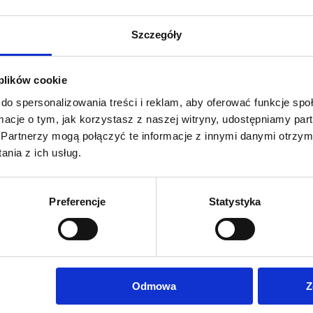
Szczegóły
 400 (gł.)
ego montażu
 plików cookie
do spersonalizowania treści i reklam, aby oferować funkcje sp
ormacje o tym, jak korzystasz z naszej witryny, udostępniamy p
Partnerzy mogą połączyć te informacje z innymi danymi otrzym
nia z ich usług.
Preferencje
Statystyka
ści od wybranej opcji
 Display Stretch 230g/m2
j ścianki. W tym celu prosimy o kontakt z biurem obsługi.
e w akcesoriach.
Odmowa
Z