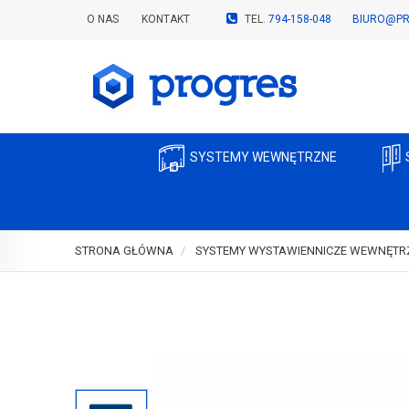
O NAS
KONTAKT
TEL.
794-158-048
BIURO@PR
SYSTEMY WEWNĘTRZNE
STRONA GŁÓWNA
SYSTEMY WYSTAWIENNICZE WEWNĘTR