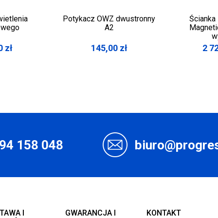
ietlenia
Potykacz OWZ dwustronny
Ścianka
owego
A2
Magneti
w
0
zł
145,00
zł
2 7
94 158 048
biuro@progres
TAWA I
GWARANCJA I
KONTAKT