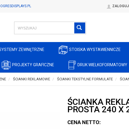
OGRESDISPLAYS.PL
ZALOGUJ
SYSTEMY ZEWNĘTRZNE
STOISKA WYSTAWIENNICZE
PROJEKTY GRAFICZNE
DRUK WIELKOFORMATOWY
ZNE
ŚCIANKI REKLAMOWE
ŚCIANKI TEKSTYLNE FORMULATE
ŚCIA
ŚCIANKA REK
PROSTA 240 X
CENA NETTO: