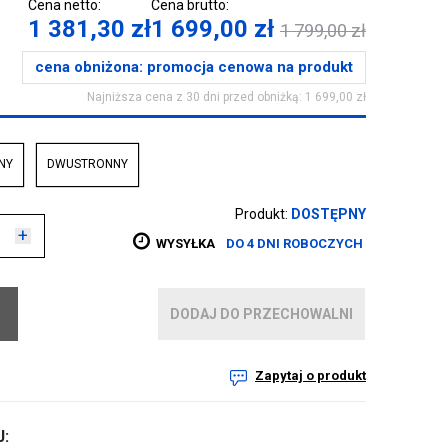
Cena netto:
Cena brutto:
1 381,30
zł
1 699,00
zł
1 799,00
zł
cena obniżona:
promocja cenowa na produkt
Najniższa cena z 30 dni przed obniżką: 1 699,00 zł
NY
DWUSTRONNY
Produkt:
DOSTĘPNY
+
WYSYŁKA
DO 4 DNI ROBOCZYCH
DODAJ DO PRZECHOWALNI
Zapytaj o produkt
: