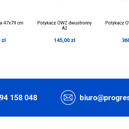
wa 47x79 cm
Potykacz OWZ dwustronny
Potykacz O
A2
0
zł
145,00
zł
36
94 158 048
biuro@progres