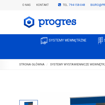
O NAS
KONTAKT
TEL.
794-158-048
BIURO@PR
SYSTEMY WEWNĘTRZNE
STRONA GŁÓWNA
SYSTEMY WYSTAWIENNICZE WEWNĘTR