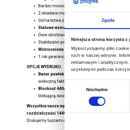
Bardzo mocna aluminiowa konstrukcja poddana 
2 składane maszty 3-segmentowe
Zgoda
Górna listwa zatrzaskowa
Stalowe wzmocnienie kasety
Dwie obrotowe stopy stabilizujące
Niniejsza strona korzysta z
Stabilizator pozycji masztu
Wykorzystujemy pliki cookie 
Wzmocniona torba transportowa otwierana po 
ruch w naszej witrynie. Inf
1 rok gwarancji
reklamowym i analitycznym. 
OPCJE WYDRUKU:
uzyskanymi podczas korzysta
Baner powlekany 510g/m2 druk UV -
standardow
widoczną fakturą
Wybór
Blockout 440g/m2 druk UV
- materiał dedykowan
Niezbędne
zgody
blokującą światło, grafika nie zawija się na bokach
Wszystkie nasze wydruki są wysokiej jakości, pełnok
rozdzielczości 1440 dpi
.
Drukujemy tuszami ekologicznymi renomowanych europ