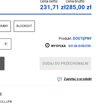
Cena netto:
Cena brutto:
231,71
zł
285,00
zł
EKANY
BLOCKOUT
Produkt:
DOSTĘPNY
+
WYSYŁKA
DO 24 GODZIN
DODAJ DO PRZECHOWALNI
Zapytaj o produkt
:
ROLLUPA