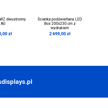
WZ dwustronny
Ścianka podświetlana LED
Ścianka
A0
Box 200x230 cm z
Pod 
wydrukiem
0,00
zł
2 699,00
zł
displays.pl