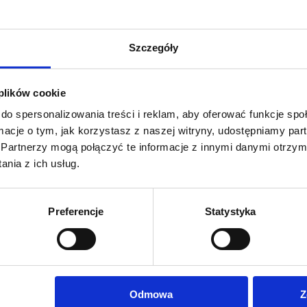
anodowaniu
Szczegóły
 plików cookie
do spersonalizowania treści i reklam, aby oferować funkcje sp
dłuższym boku
ormacje o tym, jak korzystasz z naszej witryny, udostępniamy p
Partnerzy mogą połączyć te informacje z innymi danymi otrzym
nia z ich usług.
y materiał do rollupów z matowym wykończeniem z lekko
y do roll-upów o gładkiej matowej powierzchni z przekładką
Preferencje
Statystyka
olorowe, drukowane cyfrowo w technologii UV LED w
ejskich marek.
Odmowa
Z