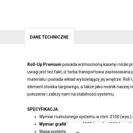
DANE TECHNICZNE
Roll-Up Premium
posiada wzmocnioną kasetę i nóżki prze
uwagi jest też fakt, iż torba transportowa zastosowana p
materiału i posiada wkład wyścielający jej wnętrze. Rol
element stoiska targowego, a także jako nośnik naszej
położenie i zależy nam na stabilności systemu.
SPECYFIKACJA:
Wymiar rozłożonego systemu w mm: 2100 (wys.) x 1
Wymiar grafiki w mm: 2000 (wys.) x 1200 (szer.)
Waga systemu wraz z grafiką: 4,2 kg