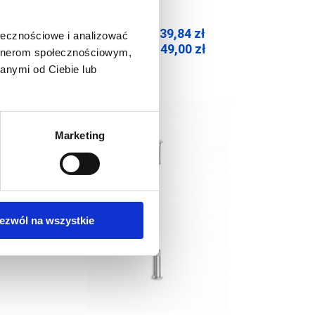
39,84
zł
ołecznościowe i analizować
Cena netto:
49,00
zł
Cena brutto:
artnerom społecznościowym,
anymi od Ciebie lub
Marketing
ezwól na wszystkie