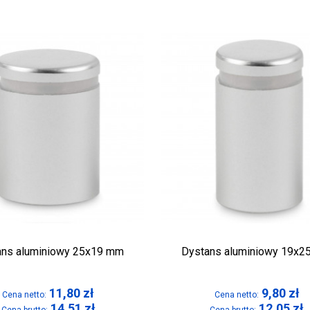
ans aluminiowy 25x19 mm
Dystans aluminiowy 19x
11,80
zł
9,80
zł
Cena netto:
Cena netto:
14,51
zł
12,05
zł