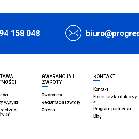
94 158 048
biuro@progres
TAWA I
GWARANCJA I
KONTAKT
TNOŚCI
ZWROTY
Kontakt
ości
Gwarancja
Formularz kontaktowy
y wysyłki
Reklamacja i zwroty
Program partnerski
realizacji
Galeria
ówień
Blog