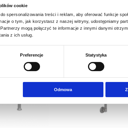
 plików cookie
20,33
zł
13,82
zł
do spersonalizowania treści i reklam, aby oferować funkcje sp
Cena netto:
Cena netto:
25,00
zł
17,00
zł
Cena brutto:
Cena brutto:
ormacje o tym, jak korzystasz z naszej witryny, udostępniamy p
Partnerzy mogą połączyć te informacje z innymi danymi otrzym
nia z ich usług.
Preferencje
Statystyka
Odmowa
Z