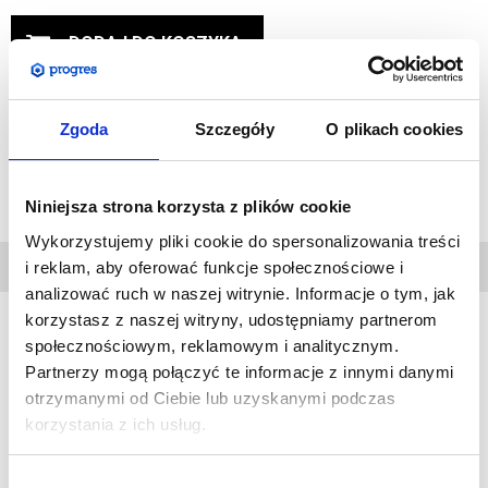
DODAJ DO KOSZYKA
DODAJ DO PRZECHOWALNI
Zgoda
Szczegóły
O plikach cookies
Zapytaj o produkt
Niniejsza strona korzysta z plików cookie
Wykorzystujemy pliki cookie do spersonalizowania treści
DANE
i reklam, aby oferować funkcje społecznościowe i
TECHNICZNE
analizować ruch w naszej witrynie. Informacje o tym, jak
korzystasz z naszej witryny, udostępniamy partnerom
społecznościowym, reklamowym i analitycznym.
Uchwyt do jednostronnego montażu tablicy.
Partnerzy mogą połączyć te informacje z innymi danymi
otrzymanymi od Ciebie lub uzyskanymi podczas
W celu stworzenia systemu do prezentacji należy zakupić
korzystania z ich usług.
odpowiednią ilość linek, uchwytów do tablic i tablic z
grafiką.
Wybór