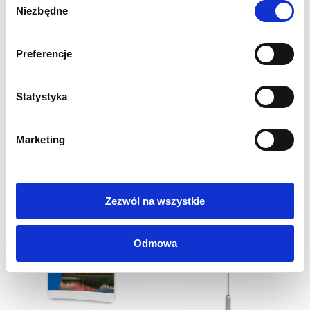
Niezbędne
zgody
Preferencje
INNI KLIENCI KUPILI
Statystyka
RÓWNIEŻ
Marketing
Zezwól na wszystkie
Odmowa