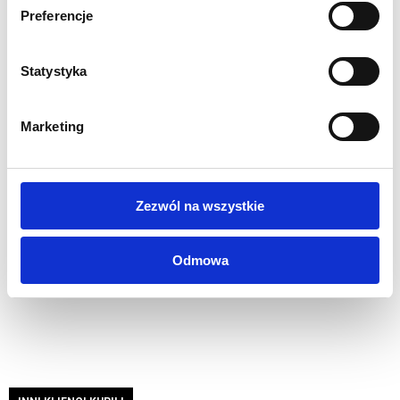
Pokrowiec w zestawie
Preferencje
Brak podstawy w zestawie - należy zakupić osobno
Waga 1 kg
Statystyka
1 rok gwarancji
WYDRUK:
Marketing
Wydruk sublimacyjny na tkaninie poliestrowej
117g/m2
Grafika drukowana cyfrowo w rozdzielczości 1440 dpi
Certyfikat trudnopalności B1
Zezwól na wszystkie
Możliwość wykonania grafiki dwustronnej
Wszystkie nasze wydruki są wysokiej jakości, pełnokolorowe,
Odmowa
drukowane cyfrowo w rozdzielczości 1440 dpi.