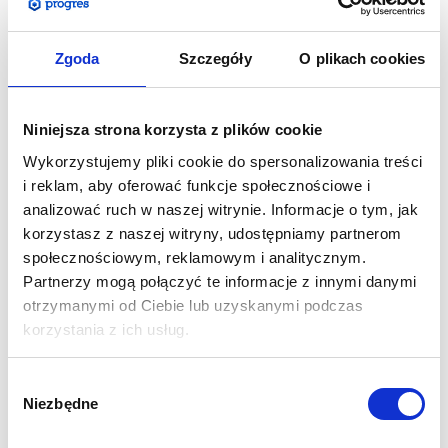
Zgoda
Szczegóły
O plikach cookies
Flaga Quad
jest wytrzymałym i solidnym produktem, który
spełni każde wymagania naszych klientów. Za jej pomocą
można prezentować reklamy o prostokątnym kształcie.
Niniejsza strona korzysta z plików cookie
Konstrukcja masztu składa się z kilku elementów łączonych ze
sobą. Flaga zapewnia odpowiednią prezentację naszej reklamy
Wykorzystujemy pliki cookie do spersonalizowania treści
w każdych warunkach atmosferycznych, lecz można ją
i reklam, aby oferować funkcje społecznościowe i
analizować ruch w naszej witrynie. Informacje o tym, jak
stosować z powodzeniem także we wnętrzach.
korzystasz z naszej witryny, udostępniamy partnerom
społecznościowym, reklamowym i analitycznym.
SPECYFIKACJA:
Partnerzy mogą połączyć te informacje z innymi danymi
Wysokość masztu: 290 cm
otrzymanymi od Ciebie lub uzyskanymi podczas
Wymiar widocznej grafiki: 230x75 cm
korzystania z ich usług.
Konstrukcja wykonana z włókna węglowego i
aluminium
Wybór
Szeroki zakres zasosowań dzięki różnorodnym
Niezbędne
zgody
podstawom
Odporny na działanie wiatru do 21-29 km/h