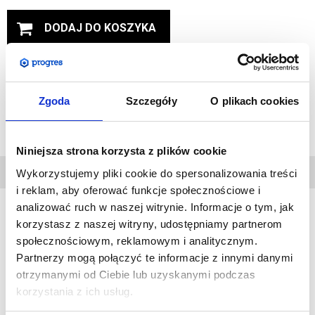
DODAJ DO KOSZYKA
DODAJ DO PRZECHOWALNI
Zgoda
Szczegóły
O plikach cookies
Zapytaj o produkt
Niniejsza strona korzysta z plików cookie
DANE
Wykorzystujemy pliki cookie do spersonalizowania treści
TECHNICZNE
i reklam, aby oferować funkcje społecznościowe i
analizować ruch w naszej witrynie. Informacje o tym, jak
korzystasz z naszej witryny, udostępniamy partnerom
Torba do masztów flagowych, wykonana z bardzo mocnego
społecznościowym, reklamowym i analitycznym.
materiału typu canvas. Jest doskonałym uzupełnieniem flagi
Partnerzy mogą połączyć te informacje z innymi danymi
dla klientów bardziej wymagających.
otrzymanymi od Ciebie lub uzyskanymi podczas
Pomieści złożony maszt i flagę.
korzystania z ich usług.
Długość torby: 120 cm.