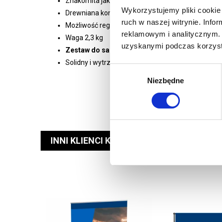
Znakomita jakość w stosunku do ceny
Wykorzystujemy pliki cookie 
Drewniana konstrukcja
ruch w naszej witrynie. Inf
Możliwość regulacji
reklamowym i analitycznym. 
Waga 2,3 kg
uzyskanymi podczas korzysta
Zestaw do samodzielnego montażu
Solidny i wytrzymały
Wybór
Niezbędne
zgody
INNI KLIENCI KUPILI RÓWNIEŻ