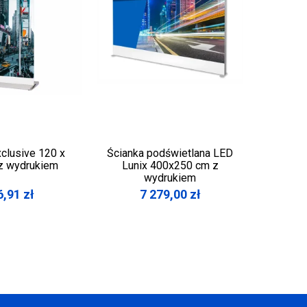
xclusive 120 x
Ścianka podświetlana LED
Potykac
z wydrukiem
Lunix 400x250 cm z
wydrukiem
6,91
zł
7 279,00
zł