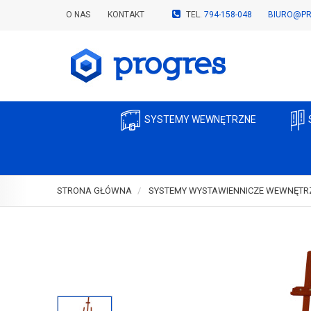
O NAS
KONTAKT
TEL.
794-158-048
BIURO@PR
SYSTEMY WEWNĘTRZNE
STRONA GŁÓWNA
SYSTEMY WYSTAWIENNICZE WEWNĘTR