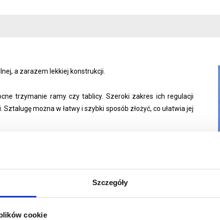
ej, a zarazem lekkiej konstrukcji.
 trzymanie ramy czy tablicy. Szeroki zakres ich regulacji
. Sztalugę można w łatwy i szybki sposób złożyć, co ułatwia jej
oszukują klasycznego i eleganckiego ekspozytora do sklepu,
Szczegóły
 plików cookie