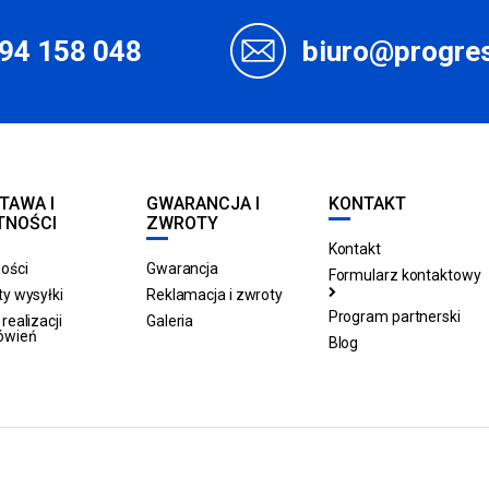
94 158 048
biuro@progres
TAWA I
GWARANCJA I
KONTAKT
TNOŚCI
ZWROTY
Kontakt
ości
Gwarancja
Formularz kontaktowy
y wysyłki
Reklamacja i zwroty
Program partnerski
realizacji
Galeria
ówień
Blog