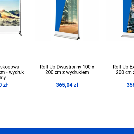
eskopowa
Roll-Up Dwustronny 100 x
Roll-Up E
m - wydruk
200 cm z wydrukiem
200 cm 
lny
0
zł
365,04
zł
35