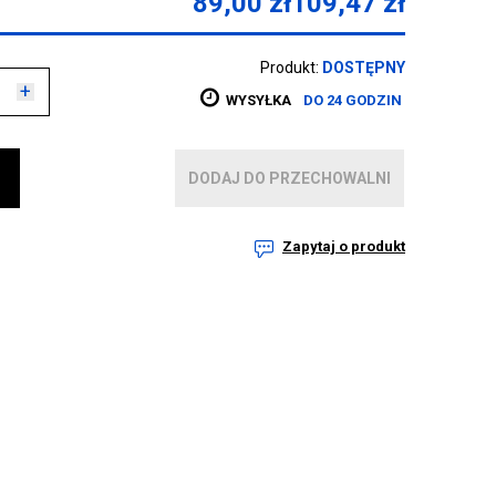
89,00
zł
109,47
zł
Produkt:
DOSTĘPNY
+
WYSYŁKA
DO 24 GODZIN
DODAJ DO PRZECHOWALNI
Zapytaj o produkt