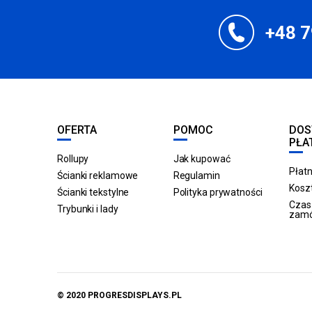
+48 7
OFERTA
POMOC
DOS
PŁA
Rollupy
Jak kupować
Płatn
Ścianki reklamowe
Regulamin
Koszt
Ścianki tekstylne
Polityka prywatności
Czas 
Trybunki i lady
zam
© 2020 PROGRESDISPLAYS.PL