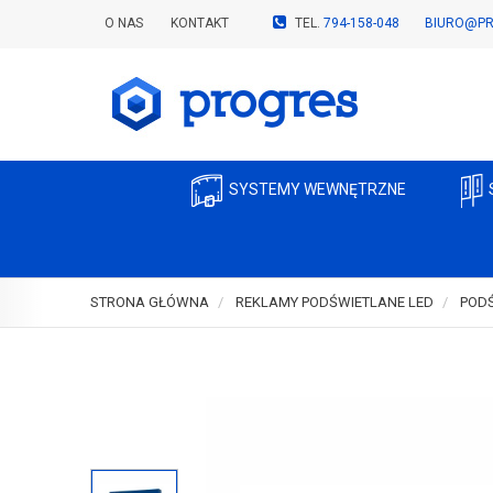
O NAS
KONTAKT
TEL.
794-158-048
BIURO@PR
SYSTEMY WEWNĘTRZNE
STRONA GŁÓWNA
REKLAMY PODŚWIETLANE LED
PODŚ