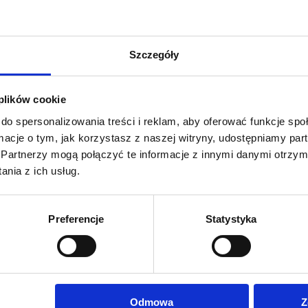
cia
Szczegóły
 plików cookie
do spersonalizowania treści i reklam, aby oferować funkcje sp
ormacje o tym, jak korzystasz z naszej witryny, udostępniamy p
Partnerzy mogą połączyć te informacje z innymi danymi otrzym
nia z ich usług.
acklit 260g/m2
tanie wykonania z tkaniny typu blockout - nieprzepuszczającej
Preferencje
Statystyka
trwałość grafiki
rtonie.
3x3 i 3x4.
Odmowa
Z