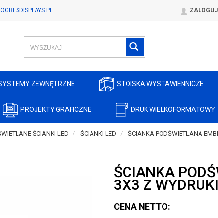
OGRESDISPLAYS.PL
ZALOGUJ
SYSTEMY ZEWNĘTRZNE
STOISKA WYSTAWIENNICZE
PROJEKTY GRAFICZNE
DRUK WIELKOFORMATOWY
WIETLANE ŚCIANKI LED
ŚCIANKI LED
ŚCIANKA PODŚWIETLANA EMBR
ŚCIANKA PODŚ
3X3 Z WYDRUK
CENA NETTO: