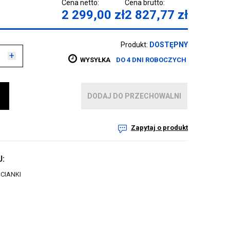
Cena netto:
Cena brutto:
2 299,00
zł
2 827,77
zł
Produkt:
DOSTĘPNY
+
WYSYŁKA
DO 4 DNI ROBOCZYCH
DODAJ DO PRZECHOWALNI
Zapytaj o produkt
:
CIANKI