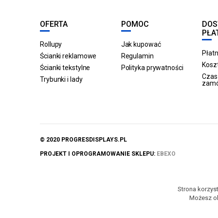
OFERTA
POMOC
DOS
PŁA
Rollupy
Jak kupować
Płatn
Ścianki reklamowe
Regulamin
Koszt
Ścianki tekstylne
Polityka prywatności
Czas 
Trybunki i lady
zam
© 2020 PROGRESDISPLAYS.PL
PROJEKT I OPROGRAMOWANIE SKLEPU:
EBEXO
Strona korzyst
Możesz ok