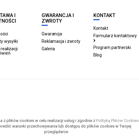
TAWA I
GWARANCJA I
KONTAKT
TNOŚCI
ZWROTY
Kontakt
ości
Gwarancja
Formularz kontaktowy
y wysyłki
Reklamacja i zwroty
Program partnerski
realizacji
Galeria
ówień
Blog
a z plików cookies w celu realizacji usług i zgodnie z
Polityką Plików Cookies
reślić warunki przechowywania lub dostępu do plików cookies w Twojej
przeglądarce.