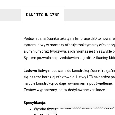
DANE TECHNICZNE
Podświetlana ścianka tekstylna Embrace LED to nowa for
system łatwy w montaży oferuje maksymalny efekt przy
aluminium oraz tworzywa, a ich montaż jest niezwykle p
System pozwala na przedstawienie grafiki z tkaniny, kt
Ledowe listwy
mocowane do konstrukcji ścianki rozjaśni
się jeszcze bardziej efektownie. Listwy LED są bardzo pro
na dole konstrukcji co daje równomierne podświetlenie.
Zestaw wyposażony jest w dedykowane zasilacze.
Specyfikacja:
Wymiar fizyczny w mm: 2260 (wys.) x 2260 (szer.) x