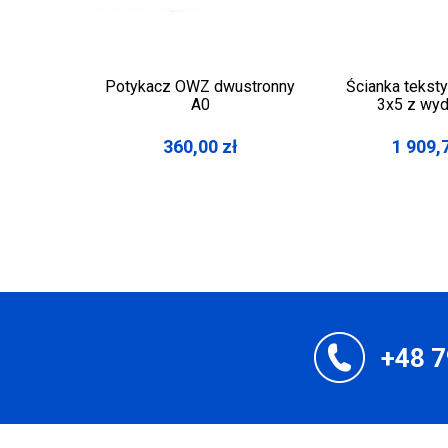
Potykacz OWZ dwustronny
Ścianka tekst
A0
3x5 z wyd
360,00
zł
1 909,
+48 7