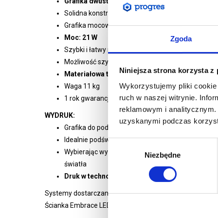
Grafika dwustronna
Solidna konstrukcja z aluminium oraz tworzywa
Grafika mocowane za pomocą silikonowego obszy
Moc: 21 W
Zgoda
Szybki i łatwy montaż bez użycia narzędzi
Możliwość szybkiej wymiany grafiki
Niniejsza strona korzysta z
Materiałowa torba transportowa w zestawie
Wykorzystujemy pliki cookie 
Waga 11 kg
ruch w naszej witrynie. Inf
1 rok gwarancji na konstrukcję
reklamowym i analitycznym. 
WYDRUK:
uzyskanymi podczas korzysta
Grafika do podświetleń drukowana na Poliester B
Idealnie podświetlona i nasycona grafika
Wybór
Wybierając wydruk jednostronny tylna grafika zos
Niezbędne
zgody
światła
Druk w technologii sublimacyjnej
gwarantującej 
Systemy dostarczane są w torbie oraz zapakowane w ka
Ścianka Embrace LED dostępna jest w dwóch wymiarach: 