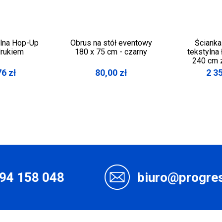
ylna Hop-Up
Obrus na stół eventowy
Ściank
rukiem
180 x 75 cm - czarny
tekstylna
240 cm 
76
zł
80,00
zł
2 3
94 158 048
biuro@progres