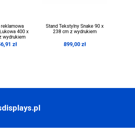
a reklamowa
Stand Tekstylny Snake 90 x
Obraz 
 Łukowa 400 x
238 cm z wydrukiem
cm z 
z wydrukiem
56,91
zł
899,00
zł
displays.pl