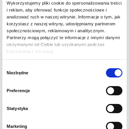
Wykorzystujemy pliki cookie do spersonalizowania treści
bardzo prosta i szybka. Taśma użyta w głowicy to
i reklam, aby oferować funkcje społecznościowe i
samochodowy pas bezpieczeństwa. Materiał wyjątkowo
analizować ruch w naszej witrynie. Informacje o tym, jak
mocny i trwały, który nigdy nie będzie się strzępił. słupki
korzystasz z naszej witryny, udostępniamy partnerom
dostarczane są z taśmą w wybranym kolorze.
społecznościowym, reklamowym i analitycznym.
Partnerzy mogą połączyć te informacje z innymi danymi
Zestaw zawiera:
podstawę do słupka + słupek z głowicą
otrzymanymi od Ciebie lub uzyskanymi podczas
zwijającą. Produkt dostarczany jest w dwóch osobnych
korzystania z ich usług.
kartonach: osobno słupek z głowicą i osobno podstawa.
Wybór
SPECYFIKACJA:
Niezbędne
zgody
Wysokość: 92 cm
Waga całego systemu: 7,5 kg
Preferencje
Średnica podstawy: 32 cm
Waga podstawy: 6,5 kg
Szerokość taśmy: 4,5 cm
Statystyka
Długość taśmy: 225 cm
Konstrukcja malowana proszkowo - kolor czarny
Marketing
2 lata gwarancji