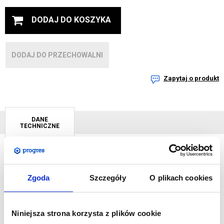
DODAJ DO KOSZYKA
DODAJ DO PRZECHOWALNI
Zapytaj o produkt
DANE
TECHNICZNE
Wysokiej jakości słupki odgradzające z automatem zwijającym
Zgoda
Szczegóły
O plikach cookies
taśmę. Waga słupka podniesiona została do 7,5 kg, a taśma
wydłużona do 225 cm. Dzięki tak wysokiej wadze, nawet przy
tak długiej taśmie, słupek pozostaje bardzo stabilny. Głowica
Niniejsza strona korzysta z plików cookie
zwijająca zintegrowana jest ze słupkiem, a jej wymiana jest