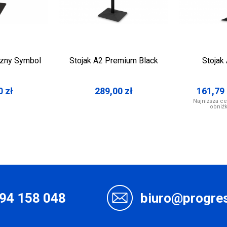
rzny Symbol
Stojak A2 Premium Black
Stojak 
0
zł
289,00
zł
161,79
Najniższa ce
obniż
94 158 048
biuro@progres