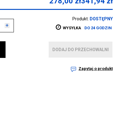
278,00
zł
341,94
zł
Produkt:
DOSTĘPNY
+
WYSYŁKA
DO 24 GODZIN
DODAJ DO PRZECHOWALNI
Zapytaj o produkt