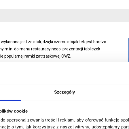
wykonana jest ze stali, dzięki czemu stojak tek jest bardzo
ny m.in. do menu restauracyjnego, prezentacji tabliczek
zie popularnej ramki zatrzaskowej OWZ.
Szczegóły
we wstawienie informacji lub grafiki
 plików cookie
do spersonalizowania treści i reklam, aby oferować funkcje sp
ormacje o tym, jak korzystasz z naszej witryny, udostępniamy p