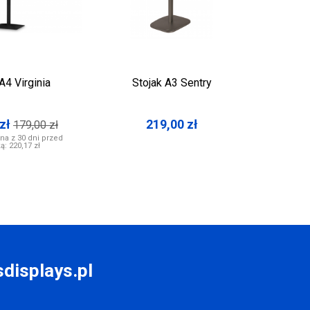
A4 Virginia
Stojak A3 Sentry
Stojak 
zł
219,00
zł
179,00
zł
na z 30 dni przed
ką:
220,17 zł
displays.pl