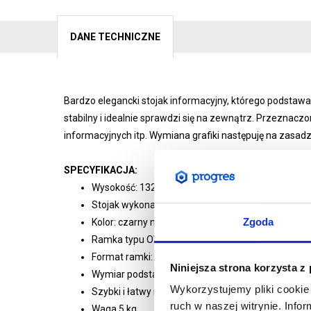
DANE TECHNICZNE
Bardzo elegancki stojak informacyjny, którego podstawa 
stabilny i idealnie sprawdzi się na zewnątrz. Przeznaczo
informacyjnych itp. Wymiana grafiki następuję na zasad
SPECYFIKACJA:
Wysokość: 132 cm
Stojak wykonany ze stali malowanej proszkowo
Zgoda
Kolor: czarny mat
Ramka typu OWZ (otwórz-włóż-zamknij) ułatwia łat
Format ramki: A3
Niniejsza strona korzysta z
Wymiar podstawy: 34 x 30 x 2 cm
Wykorzystujemy pliki cookie 
Szybki i łatwy montaż bez użycia narzędzi
ruch w naszej witrynie. Inf
Waga 5 kg