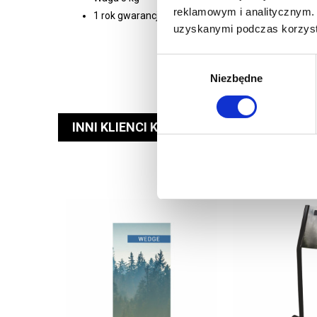
reklamowym i analitycznym. 
1 rok gwarancji
uzyskanymi podczas korzysta
Wybór
Niezbędne
zgody
INNI KLIENCI KUPILI RÓWNIEŻ