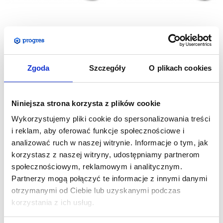
Zestaw Cafeteria Chrome
Zestaw Cafeteria Black z
z wydrukiem
wydrukiem
Zgoda
Szczegóły
O plikach cookies
405,00
zł
489,00
zł
Cena netto:
Cena netto:
498,15
zł
601,47
zł
Cena brutto:
Cena brutto:
Niniejsza strona korzysta z plików cookie
Wykorzystujemy pliki cookie do spersonalizowania treści
i reklam, aby oferować funkcje społecznościowe i
analizować ruch w naszej witrynie. Informacje o tym, jak
korzystasz z naszej witryny, udostępniamy partnerom
społecznościowym, reklamowym i analitycznym.
Partnerzy mogą połączyć te informacje z innymi danymi
otrzymanymi od Ciebie lub uzyskanymi podczas
korzystania z ich usług.