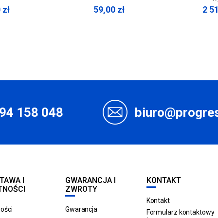
0
zł
59,00
zł
2 5
94 158 048
biuro@progres
TAWA I
GWARANCJA I
KONTAKT
TNOŚCI
ZWROTY
Kontakt
ości
Gwarancja
Formularz kontaktowy