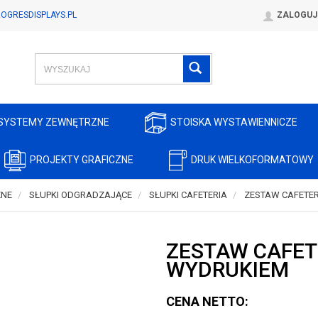
OGRESDISPLAYS.PL
ZALOGUJ
SYSTEMY ZEWNĘTRZNE
STOISKA WYSTAWIENNICZE
PROJEKTY GRAFICZNE
DRUK WIELKOFORMATOWY
ZNE
SŁUPKI ODGRADZAJĄCE
SŁUPKI CAFETERIA
ZESTAW CAFETE
ZESTAW CAFET
WYDRUKIEM
CENA NETTO: