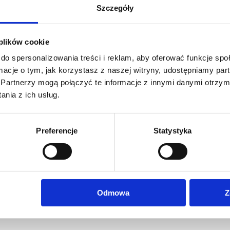
Szczegóły
 plików cookie
do spersonalizowania treści i reklam, aby oferować funkcje sp
ormacje o tym, jak korzystasz z naszej witryny, udostępniamy p
Partnerzy mogą połączyć te informacje z innymi danymi otrzym
nia z ich usług.
do rollupów z matowym wykończeniem z lekko widoczną
Preferencje
Statystyka
olorowe, drukowane cyfrowo w technologii UV LED.
ejskich marek.
Odmowa
Z