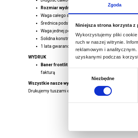
Długość całkowita: 150 cm
Zgoda
Rozmiar wydruku: 128x73 cm
Waga całego systemu: 15 kg
Średnica podstawy: 32 cm
Niniejsza strona korzysta z
Waga jednej podstawy: 7 kg
Wykorzystujemy pliki cookie 
Solidna konstrukcja stalowa chromowana
ruch w naszej witrynie. Inf
1 lata gwarancji
reklamowym i analitycznym. 
uzyskanymi podczas korzysta
WYDRUK
Baner frontlit 510g/m2 -
standardowy materiał 
Wybór
fakturą
Niezbędne
zgody
Wszystkie nasze wydruki są wysokiej jakości, pełnok
Drukujemy tuszami ekologicznymi renomowanych europ