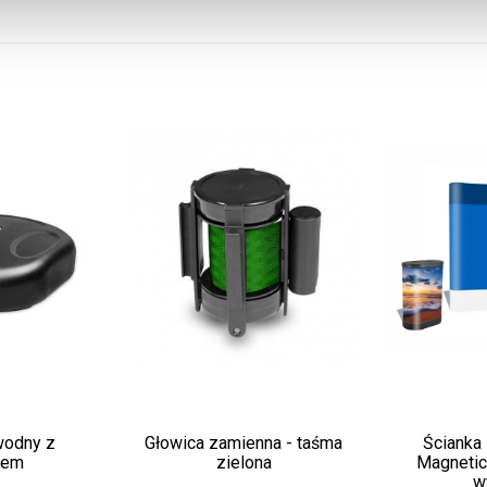
wodny z
Głowica zamienna - taśma
Ścianka
rem
zielona
Magnetic
w