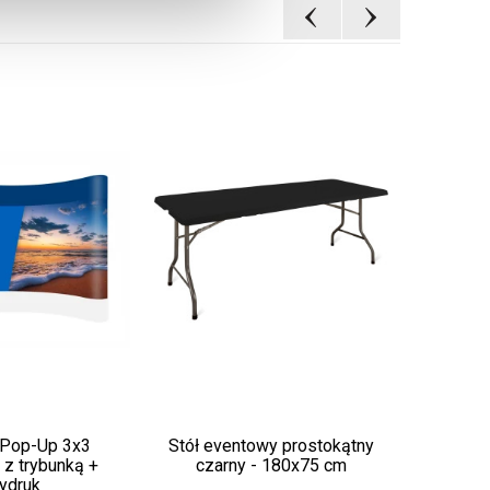
 Pop-Up 3x3
Stół eventowy prostokątny
Moc
 z trybunką +
czarny - 180x75 cm
ydruk