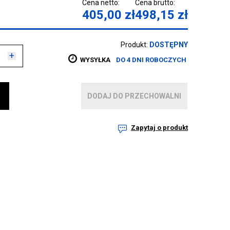
Cena netto:
Cena brutto:
405,00
zł
498,15
zł
Produkt:
DOSTĘPNY
+
WYSYŁKA
DO 4 DNI ROBOCZYCH
DODAJ DO PRZECHOWALNI
Zapytaj o produkt