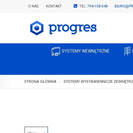
O NAS
KONTAKT
TEL.
794-158-048
BIURO@PR
SYSTEMY WEWNĘTRZNE
STRONA GŁÓWNA
SYSTEMY WYSTAWIENNICZE ZEWNĘTR