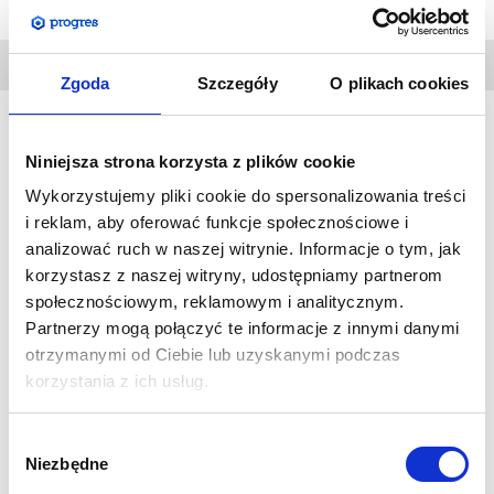
DANE
TECHNICZNE
Zgoda
Szczegóły
O plikach cookies
Niniejsza strona korzysta z plików cookie
Formulate podwieszany Panel
jest idealnym uzupełnieniem
Wykorzystujemy pliki cookie do spersonalizowania treści
stoiska wystawienniczego na wszelkiego rodzaju targach,
i reklam, aby oferować funkcje społecznościowe i
imprezach promocyjnych.
analizować ruch w naszej witrynie. Informacje o tym, jak
Sprawdza się idealnie w większych przestrzeniach jak np.
korzystasz z naszej witryny, udostępniamy partnerom
sklepy wielkopowierzchniowe czy hale targowe.
społecznościowym, reklamowym i analitycznym.
Łatwy w montażu system składający się z rurek aluminiowych
Partnerzy mogą połączyć te informacje z innymi danymi
z materiałową grafiką.
otrzymanymi od Ciebie lub uzyskanymi podczas
Dzięki zastosowaniu specjalnego, rozciągliwego materiału,
korzystania z ich usług.
grafika doskonale układa się na systemie, tworząc
niepowtarzalną, harmonijną całość.
Wybór
System posiada oczka do montażu linek.
Linek nie ma w
Niezbędne
zgody
zestawie.