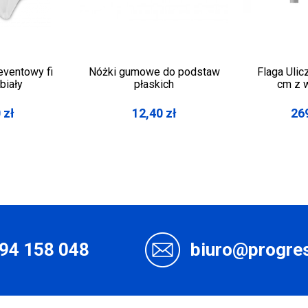
eventowy fi
Nóżki gumowe do podstaw
Flaga Uli
biały
płaskich
cm z 
0
zł
12,40
zł
26
94 158 048
biuro@progres