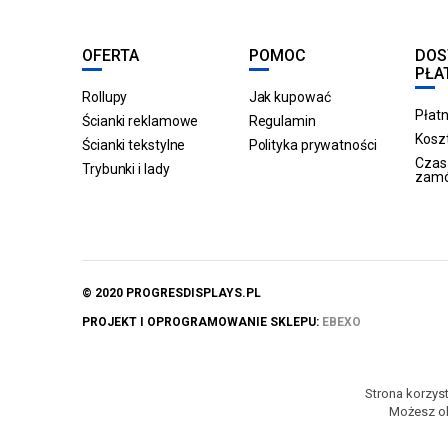
OFERTA
POMOC
DOS
PŁA
Rollupy
Jak kupować
Płatn
Ścianki reklamowe
Regulamin
Koszt
Ścianki tekstylne
Polityka prywatności
Czas 
Trybunki i lady
zam
© 2020 PROGRESDISPLAYS.PL
PROJEKT I OPROGRAMOWANIE SKLEPU:
EBEXO
Strona korzyst
Możesz ok