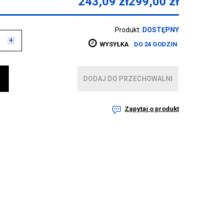
243,09
zł
299,00
zł
Produkt:
DOSTĘPNY
+
WYSYŁKA
DO 24 GODZIN
DODAJ DO PRZECHOWALNI
Zapytaj o produkt