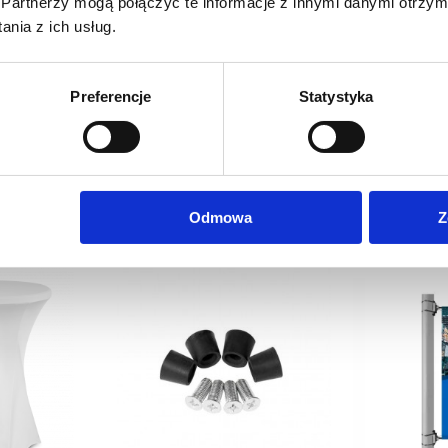
Partnerzy mogą połączyć te informacje z innymi danymi otrzym
nia z ich usług.
Preferencje
Statystyka
Odmowa
Z