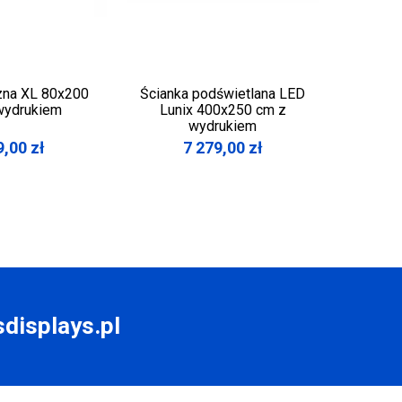
czna XL 80x200
Ścianka podświetlana LED
Listwy 
wydrukiem
Lunix 400x250 cm z
wydrukiem
9,00
zł
7 279,00
zł
displays.pl