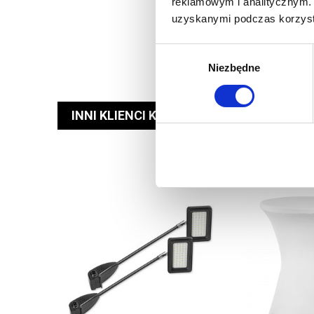
reklamowym i analitycznym. 
uzyskanymi podczas korzysta
Wybór
Niezbędne
zgody
INNI KLIENCI KUPILI RÓWNIEŻ