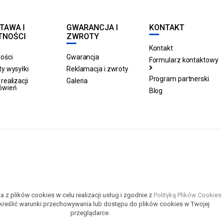
TAWA I
GWARANCJA I
KONTAKT
TNOŚCI
ZWROTY
Kontakt
ości
Gwarancja
Formularz kontaktowy
y wysyłki
Reklamacja i zwroty
Program partnerski
realizacji
Galeria
ówień
Blog
a z plików cookies w celu realizacji usług i zgodnie z
Polityką Plików Cookies
reślić warunki przechowywania lub dostępu do plików cookies w Twojej
przeglądarce.