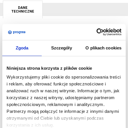
DANE
TECHNICZNE
X-Banner Standard jest banerowym systemem napinanym
gdzie zaoczkowana grafika zaczepiana jest bezpośrednio do
Zgoda
Szczegóły
O plikach cookies
konstrukcji. Sposób jej prezentacji jest taki sam jak w rollupie,
różnicą jest brak kasety i samo wykonanie systemu. Niska cena
i prostota sprawiają, że x-banner jest idealnym rozwiązaniem
Niniejsza strona korzysta z plików cookie
do ekspozycji, gdzie liczy sie mobilność i możliwość
Wykorzystujemy pliki cookie do spersonalizowania treści
błyskawicznej wymiany grafiki, którą sprawnie wykona jedna
i reklam, aby oferować funkcje społecznościowe i
osoba. Warto dodać, że materiał z którego wykonany jest ten
analizować ruch w naszej witrynie. Informacje o tym, jak
system jest wyjątkowo wytrzymały i odporny na uszkodzenia
korzystasz z naszej witryny, udostępniamy partnerom
podczas transportu.
społecznościowym, reklamowym i analitycznym.
Partnerzy mogą połączyć te informacje z innymi danymi
SPECYFIKACJA:
otrzymanymi od Ciebie lub uzyskanymi podczas
Wymiar fizyczny w mm: 1850 (wys.) x 800 (szer.) x 500
korzystania z ich usług.