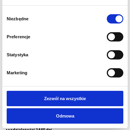
(gł.)
Wymiar grafiki w mm: 1800 (wys.) x 800 (szer.)
Wybór
Waga systemu wraz z grafiką: 3 kg
Niezbędne
zgody
Szybki i łatwy montaż bez użycia narzędzi
Możliwość szybkiej wymiany grafiki
Preferencje
Konstrukcja wykonana ze stali i tworzywa
Materiałowa torba transportowa w zestawie
1 rok gwarancji
Statystyka
OPCJE WYDRUKU:
Baner powlekany 510g/m2 druk UV -
standardowy
Marketing
materiał do rollupów z matowym wykończeniem z lekko
widoczną fakturą
Blockout 440g/m2 druk UV
- materiał dedykowany do
roll-upów o gładkiej matowej powierzchni z przekładką
Zezwól na wszystkie
blokującą światło, grafika nie zawija się na bokach
Wszystkie nasze wydruki są wysokiej jakości,
Odmowa
pełnokolorowe, drukowane cyfrowo w technologii UV LED w