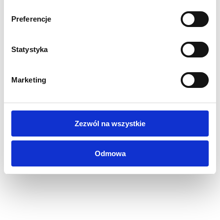
Ocynkowane plecy sprawiają, że produkt jest niezwykle
Preferencje
wytrzymały i stabilny.
Do stosowania na zewnątrz lub wewnątrz.
Folia ochronna UV.
Statystyka
Profil ramki 25mm.
Umożliwia zamontowanie plakatu w rozmiarze A1.
Marketing
Waga 9 kg.
Solidny i wytrzymały.
Dwustronna rama zatrzaskowa.
Profil ramki: 25 mm.
Zezwól na wszystkie
Istnieje możliwość zamówienia u nas plakatów do
oferowanego potykacza. W razie zainteresowania prosimy
Odmowa
o kontakt.