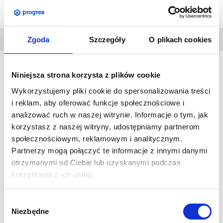
DANE
Zgoda
Szczegóły
O plikach cookies
TECHNICZNE
Niniejsza strona korzysta z plików cookie
Potykacz OWZ to trwała i solidna konstrukcja, w całości
Wykorzystujemy pliki cookie do spersonalizowania treści
wykonana z metalu. Również plecy potykacza to
i reklam, aby oferować funkcje społecznościowe i
galwanizowana, stalowa płyta. Dzięki temu, potykacz może
analizować ruch w naszej witrynie. Informacje o tym, jak
być stosowany na zewnątrz, ale w ograniczonych warunkach
korzystasz z naszej witryny, udostępniamy partnerom
siły wiatru. Plakat zatrzaskiwany jest na zasadzie ramki OWZ.
społecznościowym, reklamowym i analitycznym.
Gruba osłona przykrywająca plakat posiada filtr UV, który
Partnerzy mogą połączyć te informacje z innymi danymi
zabezpiecza wydruk przed utratą kolorów pod wpływem
otrzymanymi od Ciebie lub uzyskanymi podczas
promieni słonecznych.
korzystania z ich usług.
SPECYFIKACJA:
Wybór
Znakomita jakość w stosunku do ceny.
Niezbędne
zgody
Aluminiowa konstrukcja.