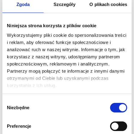
Zgoda
Szczegóły
O plikach cookies
Łuk flagowy
jest wytrzymałym produktem dedykowanym do
preentacji outdoor, który spełni każde wymagania naszych
Niniejsza strona korzysta z plików cookie
klientów. System ten świetnie dopełni zewnętrzny event, flaga
Wykorzystujemy pliki cookie do spersonalizowania treści
może spełniać rolę wejścia lub startu/mety.
i reklam, aby oferować funkcje społecznościowe i
analizować ruch w naszej witrynie. Informacje o tym, jak
SPECYFIKACJA:
korzystasz z naszej witryny, udostępniamy partnerom
Rozmiar po rozłożeniu: 400x300 cm
społecznościowym, reklamowym i analitycznym.
Wymiar widocznej grafiki: 396x287 cm
Partnerzy mogą połączyć te informacje z innymi danymi
Konstrukcja wykonana z włókna węglowego i
otrzymanymi od Ciebie lub uzyskanymi podczas
aluminium
korzystania z ich usług.
Odporny na działanie wiatru do 21-29 km/h
W zestawie dwie podstawy o wadze 30kg po napełnieniu
Wybór
Niezbędne
wodą.
zgody
Torba transportowa na maszt z wydrukiem
1 rok gwarancji
Preferencje
WYDRUK: