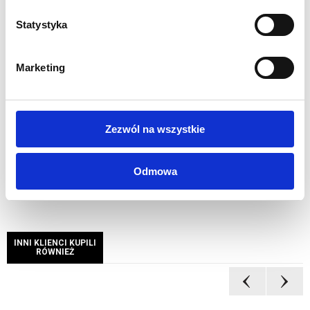
Wydruk sublimacyjny na tkaninie poliestrowej
Statystyka
117g/m2
Grafika drukowana cyfrowo w rozdzielczości 1440 dpi
Certyfikat trudnopalności B1
Marketing
Wszystkie nasze wydruki są wysokiej jakości, pełnokolorowe,
drukowane cyfrowo w rozdzielczości 1440 dpi.
Zezwól na wszystkie
Odmowa
INNI KLIENCI KUPILI
RÓWNIEŻ