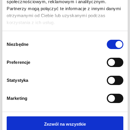
społecznościowym, reklamowym i analitycznym.
Partnerzy mogą połączyć te informacje z innymi danymi
W ZESTAWIE OTRZYMUJESZ DWIE LAMPKI ORAZ
otrzymanymi od Ciebie lub uzyskanymi podczas
TRANSFORMATOR.
korzystania z ich usług.
jeden transformator obsługuje do 5 lamp
Wybór
ok 1200 lumen prz 12 W
Niezbędne
zgody
przedłużacz w zestawie
4-krotnie wydajniejsze niż lampki halogenowe
Preferencje
do 22000 godzin pracy
zasilacz przystosowany do gniazek EU i UK
Statystyka
Marketing
INNI KLIENCI KUPILI
RÓWNIEŻ
Zezwól na wszystkie