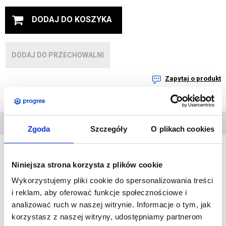
DODAJ DO KOSZYKA
DODAJ DO PRZECHOWALNI
Zapytaj o produkt
DANE
TECHNICZNE
Zgoda
Szczegóły
O plikach cookies
Niniejsza strona korzysta z plików cookie
Stylowy, kompaktowy i energooszczędny zestaw LED.
Wykorzystujemy pliki cookie do spersonalizowania treści
Przystosowany do użycia w ściankach Pop-Up oraz Formulate.
i reklam, aby oferować funkcje społecznościowe i
Podkreśli walory stoiska i przyciągnie do niego uwagę. Lampy
analizować ruch w naszej witrynie. Informacje o tym, jak
LED są długowieczne oraz zużywają znikome ilości energii
korzystasz z naszej witryny, udostępniamy partnerom
elektrycznej.