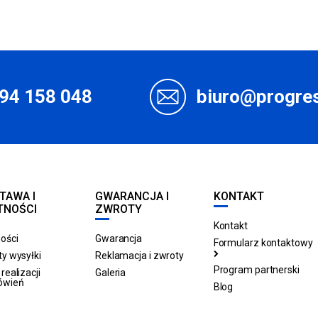
94 158 048
biuro@progres
TAWA I
GWARANCJA I
KONTAKT
TNOŚCI
ZWROTY
Kontakt
ości
Gwarancja
Formularz kontaktowy
y wysyłki
Reklamacja i zwroty
Program partnerski
realizacji
Galeria
ówień
Blog