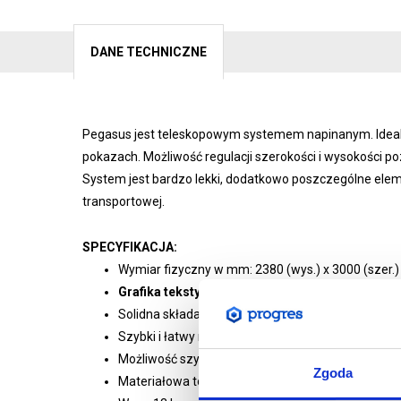
DANE TECHNICZNE
Pegasus jest teleskopowym systemem napinanym. Idealn
pokazach. Możliwość regulacji szerokości i wysokości
System jest bardzo lekki, dodatkowo poszczególne eleme
transportowej.
SPECYFIKACJA:
Wymiar fizyczny w mm: 2380 (wys.) x 3000 (szer.) x
Grafika tekstylna jednostronna w rozmiarze 2
Solidna składana konstrukcja z aluminium anod
Szybki i łatwy montaż bez użycia narzędzi
Możliwość szybkiej wymiany grafiki
Zgoda
Materiałowa torba transportowa w zestawie