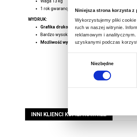
Waga 13 kg
1 rok gwarancji
Niniejsza strona korzysta z
WYDRUK:
Wykorzystujemy pliki cookie 
Grafika drukowana metodą sublimacji na tkanin
ruch w naszej witrynie. Inf
reklamowym i analitycznym. 
Bardzo wysoka jakość grafik oraz idealne odwzor
uzyskanymi podczas korzysta
Możliwość wykonania wydruku dwustronnego z
Wybór
Niezbędne
zgody
INNI KLIENCI KUPILI RÓWNIEŻ