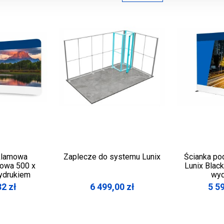
klamowa
Zaplecze do systemu Lunix
Ścianka po
kowa 500 x
Lunix Blac
ydrukiem
wyd
32
zł
6 499,00
zł
5 5