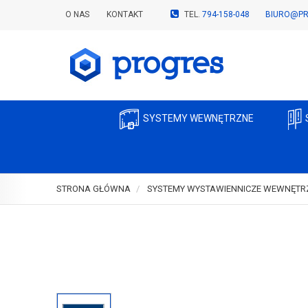
O NAS
KONTAKT
TEL.
794-158-048
BIURO@PR
SYSTEMY WEWNĘTRZNE
STRONA GŁÓWNA
SYSTEMY WYSTAWIENNICZE WEWNĘTR