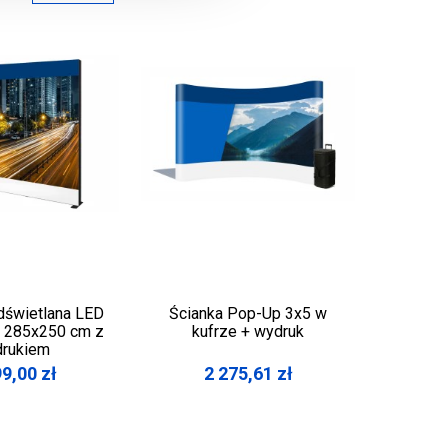
dświetlana LED
Ścianka Pop-Up 3x5 w
Zestaw
k 285x250 cm z
kufrze + wydruk
Ex
rukiem
99,00
zł
2 275,61
zł