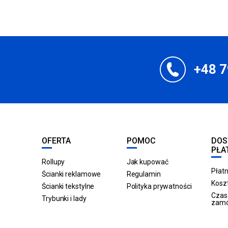
+48 7
OFERTA
POMOC
DOS
PŁA
Rollupy
Jak kupować
Płatn
Ścianki reklamowe
Regulamin
Koszt
Ścianki tekstylne
Polityka prywatności
Czas 
Trybunki i lady
zam