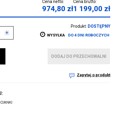
Cena netto:
Cena brutto:
974,80
zł
1 199,00
zł
Produkt:
DOSTĘPNY
+
WYSYŁKA
DO 4 DNI ROBOCZYCH
DODAJ DO PRZECHOWALNI
Zapytaj o produkt
:
CIANKI