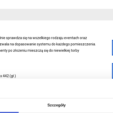
ie sprawdza się na wszelkiego rodzaju eventach oraz
 pozwala na dopasowanie systemu do każdego pomieszczenia.
nty po złożeniu mieszczą się do niewielkiej torby
 442 (gł.)
30x290 cm
owanego
Szczegóły