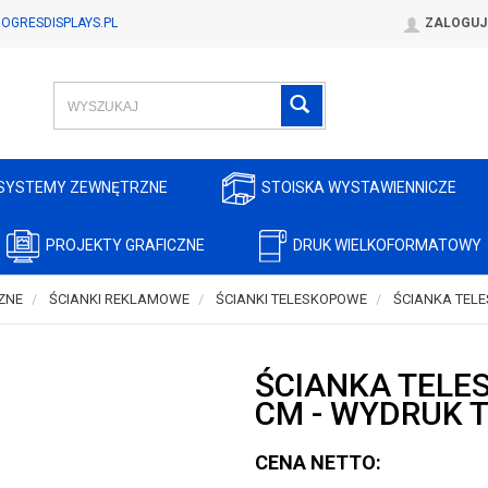
OGRESDISPLAYS.PL
ZALOGUJ
SYSTEMY ZEWNĘTRZNE
STOISKA WYSTAWIENNICZE
PROJEKTY GRAFICZNE
DRUK WIELKOFORMATOWY
ZNE
ŚCIANKI REKLAMOWE
ŚCIANKI TELESKOPOWE
ŚCIANKA TEL
ŚCIANKA TELE
CM - WYDRUK 
CENA NETTO: