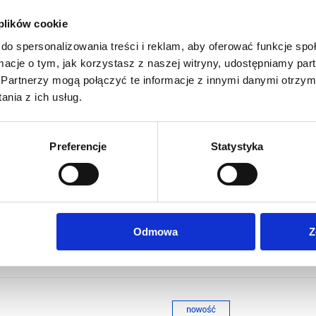
 plików cookie
do spersonalizowania treści i reklam, aby oferować funkcje sp
ie Display Stretch 230g/m2
ormacje o tym, jak korzystasz z naszej witryny, udostępniamy p
Partnerzy mogą połączyć te informacje z innymi danymi otrzym
owanie kolorów
nia z ich usług.
a dopłatą
Preferencje
Statystyka
Odmowa
Z