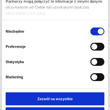
Partnerzy mogą połączyć te informacje z innymi danymi
nadruku. Można je dowolnie personalizować, tworząc idealną
otrzymanymi od Ciebie lub uzyskanymi podczas
przestrzeń promocyjną skrojoną na miarę potrzeb. Takie
korzystania z ich usług.
narzędzia są gwarantem sukcesu wizerunkowego każdej firmy
i instytucji.
Wybór
Niezbędne
zgody
SPECYFIKACJA:
Wymiar fizyczny w mm: 2380 (wys.) x 2000 (szer.) x 400
Preferencje
(gł.)
Solidna 30mm aluminiowa rama
Oznaczenie poszczególnych elementów dla łatwego
Statystyka
montażu
Szybki i łatwy montaż bez użycia narzędzi
Marketing
Możliwość szybkiej wymiany grafiki
Materiałowa torba transportowa w zestawie
Waga 9 kg
5 lat gwarancji na system
Zezwól na wszystkie
WYDRUK: