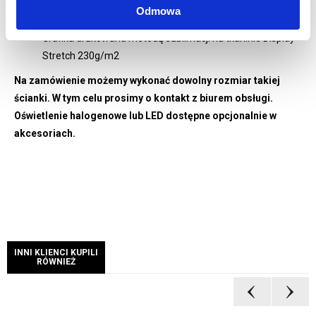
Wydruk grafiki jedno lub dwustronnej w zależności od
Odmowa
wybranej opcji
Grafika drukowana metodą sublimacji na tkaninie Display
Stretch 230g/m2
Na zamówienie możemy wykonać dowolny rozmiar takiej
ścianki. W tym celu prosimy o kontakt z biurem obsługi.
Oświetlenie halogenowe lub LED dostępne opcjonalnie w
akcesoriach.
INNI KLIENCI KUPILI
RÓWNIEŻ