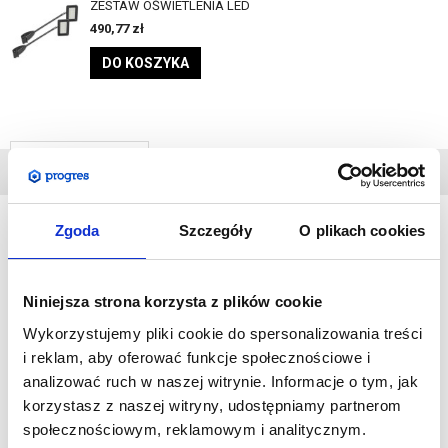
ZESTAW OŚWIETLENIA LED
490,77
zł
DO KOSZYKA
DANE
TECHNICZNE
Zgoda
Szczegóły
O plikach cookies
Formulate
jest systemem umożliwiającym stworzenie
spektakularnej, rozległej ekspozycji graficznej. Elementy
Niniejsza strona korzysta z plików cookie
wykonane są z aluminium, a ich montaż jest niezwykle prosty.
Wykorzystujemy pliki cookie do spersonalizowania treści
System pozwala na przedstawienie grafiki z tkaniny, którą
i reklam, aby oferować funkcje społecznościowe i
naciąga się na ramę.
analizować ruch w naszej witrynie. Informacje o tym, jak
korzystasz z naszej witryny, udostępniamy partnerom
Klienci biznesowi doceniają ścianki tekstylne za ich
społecznościowym, reklamowym i analitycznym.
profesjonalny wygląd, wygodę użytkowania oraz za jakość