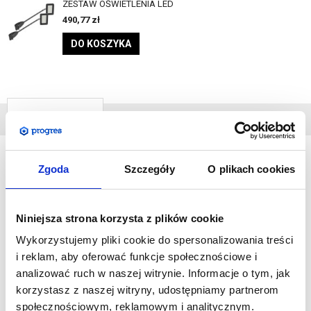
ZESTAW OŚWIETLENIA LED
490,77
zł
DO KOSZYKA
DANE
TECHNICZNE
Zgoda
Szczegóły
O plikach cookies
Formulate
jest systemem umożliwiającym stworzenie
spektakularnej, rozległej ekspozycji graficznej. Elementy
Niniejsza strona korzysta z plików cookie
wykonane są z aluminium, a ich montaż jest niezwykle prosty.
System pozwala na przedstawienie grafiki z tkaniny, którą
Wykorzystujemy pliki cookie do spersonalizowania treści
naciąga się na ramę.
i reklam, aby oferować funkcje społecznościowe i
analizować ruch w naszej witrynie. Informacje o tym, jak
Klienci biznesowi doceniają ścianki tekstylne za ich
korzystasz z naszej witryny, udostępniamy partnerom
profesjonalny wygląd, wygodę użytkowania oraz za jakość
społecznościowym, reklamowym i analitycznym.