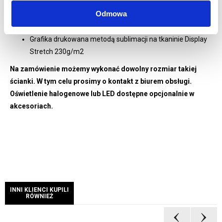
WYDRUK:
Odmowa
Wydruk grafiki jedno lub dwustronnej w zależności od
wybranej opcji
Grafika drukowana metodą sublimacji na tkaninie Display
Stretch 230g/m2
Na zamówienie możemy wykonać dowolny rozmiar takiej
ścianki. W tym celu prosimy o kontakt z biurem obsługi.
Oświetlenie halogenowe lub LED dostępne opcjonalnie w
akcesoriach.
INNI KLIENCI KUPILI
RÓWNIEŻ