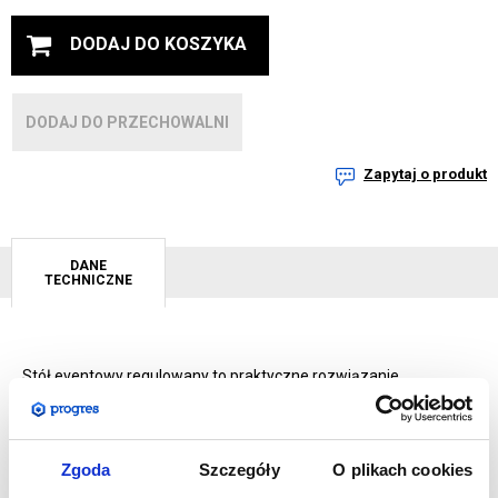
DODAJ DO KOSZYKA
DODAJ DO PRZECHOWALNI
Zapytaj o produkt
DANE
TECHNICZNE
Stół eventowy regulowany to praktyczne rozwiązanie
stworzone z myślą o wygodzie użytkowania podczas eventów,
targów czy prezentacji plenerowych. Wykonany z lekkiego, a
zarazem trwałego aluminium, łączy solidność z
Zgoda
Szczegóły
O plikach cookies
mobilnością.
Konstrukcja stołu jest składana, a blat