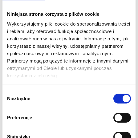
można zwinąć, dzięki czemu cały zestaw mieści się w
poręcznej torbie z uchwytami, ułatwiającej transport i
Niniejsza strona korzysta z plików cookie
przechowywanie. Stoły dostępne są w trzech rozmiarach, co
Wykorzystujemy pliki cookie do spersonalizowania treści
pozwala dopasować je do różnych
i reklam, aby oferować funkcje społecznościowe i
zastosowań.
Dzięki regulowanym nogom wysokość stołu
analizować ruch w naszej witrynie. Informacje o tym, jak
można ustawić na kilku poziomach, a dodatkowa
korzystasz z naszej witryny, udostępniamy partnerom
możliwość indywidualnej regulacji każdej nogi pozwala na
społecznościowym, reklamowym i analitycznym.
stabilne ustawienie nawet na nierównym
Partnerzy mogą połączyć te informacje z innymi danymi
podłożu.
Opcjonalny nadruk na obudowie stołu nie tylko
otrzymanymi od Ciebie lub uzyskanymi podczas
zakrywa ramę, ale także tworzy dodatkową przestrzeń do
korzystania z ich usług.
przechowywania pod blatem.
Wybór
SPECYFIKACJA:
Niezbędne
zgody
Wymiar blatu: 250x55 cm
Wysokość regulowana : 68,5 cm, 74 cm, 81,5 cm, 90 cm,
Preferencje
97,5 cm
Waga systemu: 21,7 kg
Udźwig: 30 kg
Statystyka