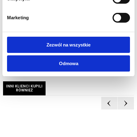
Wymiar w opakowaniu indywidulanym: 71 x 56 x 33 cm
Solidna aluminiowa konstrukcja
Marketing
1 rok gwarancji
OPCJONALNIE DOSTĘPNE:
Obrus z dedykowanym wydrukiem
Zezwól na wszystkie
Odmowa
INNI KLIENCI KUPILI
RÓWNIEŻ