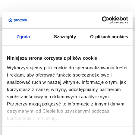
DANE
TECHNICZNE
Zgoda
Szczegóły
O plikach cookies
Kolumny Formulate
zostały stworzone z myślą o
Niniejsza strona korzysta z plików cookie
projektowaniu i dekorowaniu wnętrz. Dostępne w różnych
wysokościach, kolumny te są idealne do podkreślenia
Wykorzystujemy pliki cookie do spersonalizowania treści
przekazu. Używane jako oznakowanie, reklama lub dekoracja,
i reklam, aby oferować funkcje społecznościowe i
analizować ruch w naszej witrynie. Informacje o tym, jak
kolumny Formulate mogą być łatwo umieszczone na stoisku
korzystasz z naszej witryny, udostępniamy partnerom
lub w hali wystawowej. Pokrycie z materiału z nadrukiem
społecznościowym, reklamowym i analitycznym.
pozwala na komunikację ze wszystkich 4 stron i wykorzystanie
Partnerzy mogą połączyć te informacje z innymi danymi
całej powierzchni konstrukcji.
otrzymanymi od Ciebie lub uzyskanymi podczas
korzystania z ich usług.
SPECYFIKACJA:
Wymiar fizyczny w mm: 3000 (wys.) x 1000 (szer.) x
Wybór
1000 (gł.)