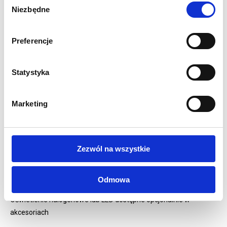
Niezbędne
zgody
Solidna 30mm aluminiowa rama
Oznaczenie poszczególnych elementów dla łatwego
montażu
Preferencje
Szybki i łatwy montaż bez użycia narzędzi
Możliwość szybkiej wymiany grafiki
Statystyka
Materiałowa torba transportowa w zestawie
Waga 11 kg
5 lat gwarancji na system
Marketing
WYDRUK:
Wydruk grafiki dwustronnej
Grafika drukowana metodą sublimacji na tkaninie Display
Zezwól na wszystkie
Stretch 230g/m2
Na zamówienie możemy wykonać dowolny rozmiar takiej
Odmowa
ścianki!
Oświetlenie halogenowe lub LED dostępne opcjonalnie w
akcesoriach